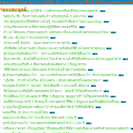
พุทธองค์ แสดงธรรม 84000 ข้อ พระธรรม คือคำสั่งสอนพุทธองค์ 
ต่อมวลมนุษย์
นิ่งให้เป็น เย็นให้พอ รอให้ได้ | 3 หลักธรรมเปลี่ยนชีวิตจากพระพุทธเจ้า
"พุทธประวัติ: เรื่องราวพระพุทธเจ้า ฉบับสมบูรณ์ (5 ตอนรวม)
368.จุดสูงสุงของชีวิตคือความไม่รู้, พระพุทธเจ้าคือทาง โดย Camouflage
แก่นแท้ของมรรค ๘ ที่หลายคนปฏิบัติผิดมาตลอดชีวิต!
ถ้า AI ได้สนทนากับพระพุทธเจ้า บทสนทนานั้นจะจบลงด้วยคำตอบแบบไหน?
ฝึก และ ฟัง จนกว่าจะบรรลุธรรม
ธรรมะบทนี้ ฟังแล้ว... คุณอาจอยากภาวนาทุกวัน
เลิกยึดติด แล้วความสุข เงินทอง และความสัมพันธ์ที่ดี จะไหลมาหาคุณเอง
ผู้บรรลุธรรมสัมผัสอะไร? – สภาวะแท้จริงของการตรัสรู้คืออะไร
ตื่นมาทุกเช้า...ด้วยใจที่ไม่กลัวแก่ ไม่กลัวตาย แล้วชีวิตที่เหลือจะเบาสบาย บุญมหาศาล
แก่นแท้ของอริยสัจ 4 ที่หลายคนยังหลงผิดทาง! l ปัญญาธรรม
วิธีฝึกจิตทางสายเอก ที่พระพุทธเจ้าทรงเน้นย้ำสู่ความหลุดพ้น
ผู้บรรลุธรรมสัมผัสอะไร? – สภาวะแท้จริงของการตรัสรู้คืออะไร | จักรวาลแห่งธรรม
“เมื่อจิต…ก้าวข้ามโลกียะ สู่โลกุตตระ | เส้นทางพ้นทุกข์ในพุทธศาสนา”
พระพุทธเจ้าตรัสว่า “อย่าคบ” มิตรเทียมทั้ง 4 ประเภทนี้ เด็ดขาด
จิตใจคนยากแท้หยั่งถึง คุณเคยมั่นใจไหมว่า…คุณเข้าใจใครสักคนจริง ๆ?
รักแท้คืออะไร? พระพุทธเจ้าชี้ชัด 3 สัญญาณ "คู่บุญบารมี" ไม่ใช่แค่พรหมลิขิต
คนที่มีธรรมสูง มักมี 9 ลักษณะนี้ | พระพุทธเจ้าชี้ชัด 9 สัญญาน คุณเป็นผู้มีธรรมขั้นสูง
นามรูปในปฏิจจสมุปบาทคืออะไร? คำตอบที่ทำให้เข้าใจชีวิตทั้งชีวิต
มงคลชีวิต 38 ประการ (แปลไทย)
พุทธเถรวาท คืออะไร? เจาะลึกประวัติศาสตร์ 2,500 ปี
ทุกข์เกิดจากอะไร ? พระพุทธเจ้าตรัสคำตอบไว้กว่า 2,500 ปี
เปลี่ยนความเหงา เป็นบุญใหญ่! วิธีอยู่คนเดียวให้มีความสุขที่สุด ตามหลักคำสอนพระพุทธเจ้า