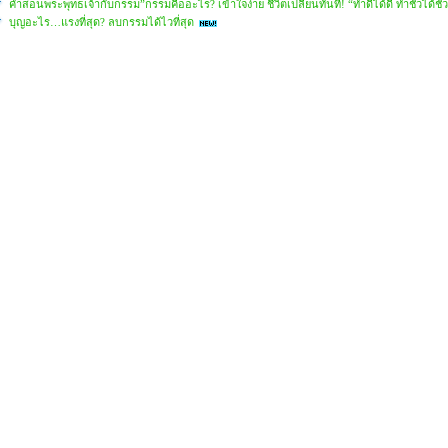
คำสอนพระพุทธเจ้ากับกรรม”กรรมคืออะไร? เข้าใจง่าย ชีวิตเปลี่ยนทันที! “ทำดีได้ดี ทำชั่วได้ชั่ว
บุญอะไร…แรงที่สุด? ลบกรรมได้ไวที่สุด