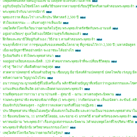
เหตุผลที่คนดีหลายคนถูกมองข้าม แต่สุดท้ายได้รับความเคารพ
อยู่กับปัจจุบันไม่ใช่หนีโลก แต่คือวิธีรอดจากความทุกข์เรียนรู้ชีวิตจริงตามคำสอนพระพุทธเจ้า
พระพุทธเจ้ากับนางกรรณิการ์
พุทธเถรวาท คืออะไร? เจาะลึกประวัติศาสตร์ 2,500 ปี
หัวใจแห่งธรรมะ — เส้นทางสู่การเห็นแจ้ง
เหตุใดสัตว์โลกจึงเวียนว่ายตายเกิดไม่รู้จบ พระพุทธเจ้าตรัสชัดกับพระอานนท์
อยู่อย่างเงียบๆ! ดูแลใจตัวเองให้มีความสุขก็เพียงพอแล้ว
ฝึกจิตและสมาธิให้อยู่กับตัวเอง | วิธีง่าย ๆ ตามคำสอนพระพุทธเจ้า
ขนลุกทั้งจักรวาล! การชุมนุมลับของเทพหมื่นโลกธาตุ ที่ถูกซ่อนไว้กว่า 2,500 ปี | มหาสมัยสูตร
เมื่อเจอปัญหาชีวิตอย่างหนัก จะเอาชนะได้อย่างไร
รู้แจ้งอริยสัจ 4 หัวใจพระพุทธศาสนา
จงอยู่อย่างเงียบสงบและมีสติ : 120 คำคมจากพระพุทธเจ้าที่จะเปลี่ยนชีวิตคุณ
เข้าสู่ "จิตว่าง" เพื่อดึงศักยภาพสูงสุด
สวดคาถาปลดทุกข์ พร้อมคำอธิษฐาน เชื่อมบุญ มีอานิสงส์ด้านปลดทุกข์ ปลดโรคภัย เร่งบุญ มีล
หลังความตาย วิญญาณไปไหน
อนาวรณญาณ ญาณหยั่งรู้ที่ไม่มีเครื่องกั้น พลิกชีวิตด้วยปัญญาที่เหนือกว่ากฎแห่งกรรมและโช
แก่นแท้ของจิตเห็นจิต อย่างละเอียดตามแบบพระพุทธเจ้า
รวมที่สุดของการภาวนา อานาปานสติ – สู่สมาธิ – ฌาน | ทางตรงสู่พระนิพพาน
รวมพระสูตรน่าฟัง คนชอบฟังมากที่สุด (5 พระสูตร) | วางจิตก่อนตาย–เห็นอนัตตา–ละขันธ์–สต
ธัมมจักกัปปวัตตนสูตร - กฎจักรวาลแห่งความจริงที่ไม่อาจปฏิเสธ |
ประวัติพุทธศาสนาที่คุณไม่เคยรู้มาตั้งแต่แรกในอินเดีย และความเป็นมาของพระพุทธศาสนา
33 ชื่อแทนนิพพาน, 11 มรรควิธีโดยย่อ, และขยาย 45 มรรควิธี ตามคำตรัสของพระพุทธเจ้า
พราหมณ์ถาม "พระพุทธเจ้า" เรื่องกฎแห่งกรรมและนิพพาน 3คำตอบหยุดโลกที่ไขปริศนาชีวิต
พระพุทธเจ้าคือนักนิเวศวิทยาคนแรกของโลก?
เหตุใดสัตว์โลกจีงเวียนว่ายตายเกิดไม่รู้จบ?