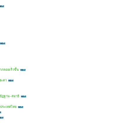
าภลอยเร็วขึ้น
คชะตา
ิปัฏฐาน–สมาธิ
ในประเทศไทย