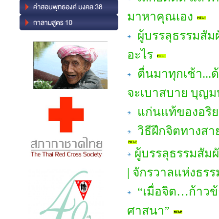
มาหาคุณเอง
ผู้บรรลุธรรมสัม
อะไร
ตื่นมาทุกเช้า...ด
จะเบาสบาย บุญ
แก่นแท้ของอริย
วิธีฝึกจิตทางสา
ผู้บรรลุธรรมสัม
| จักรวาลแห่งธรร
“เมื่อจิต…ก้าวข
ศาสนา”