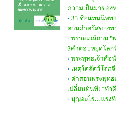
ความเป็นมาของ
33 ชื่อแทนนิพพา
ตามคำตรัสของพร
พราหมณ์ถาม "พร
3คำตอบหยุดโลกที
พระพุทธเจ้าคือ
เหตุใดสัตว์โลกจี
คำสอนพระพุทธเจ
เปลี่ยนทันที! “ทำดี
บุญอะไร…แรงที่ส