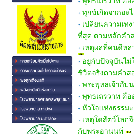
พุทธเถรวาท คืออ
ทุกข์เกิดจากอะไ
เปลี่ยนความเหงา
ที่สุด ตามหลักคำ
เหตุผลที่คนดีห
อยู่กับปัจจุบันไ
ชีวิตจริงตามคำส
พระพุทธเจ้ากับ
พุทธเถรวาท คืออ
หัวใจแห่งธรรมะ 
เหตุใดสัตว์โลกจึ
กับพระอานนท์