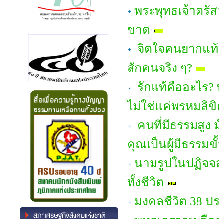
พระพุทธเจ้าตรัสว
ขาด
จิตใจคนยากแท้ห
สักคนจริง ๆ?
รักแท้คืออะไร? 
ไม่ใช่แค่พรหมลิขิ
คนที่มีธรรมสูง ม
คุณเป็นผู้มีธรรมขั
นามรูปในปฏิจจส
ทั้งชีวิต
มงคลชีวิต 38 ป