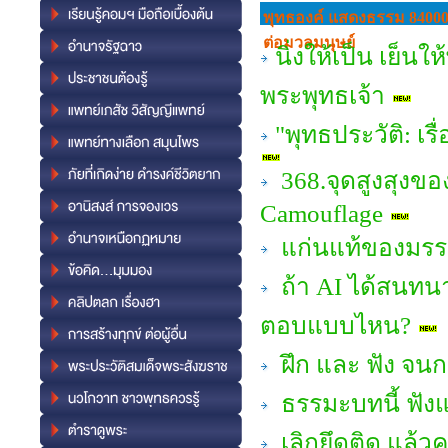
พุทธองค์ แสดงธรรม 84000
ต่อมวลมนุษย์
นิ่งให้เป็น เย็น
พระพุทธเจ้า
"พุทธประวัติ: เ
368.จุดสูงสุงขอ
Camouflage
แก่นแท้ของมรรค
ถ้า AI ได้สนทน
ตอบแบบไหน?
ฝึก และ ฟัง จน
ธรรมะบทนี้ ฟัง
เลิกยึดติด แล้ว