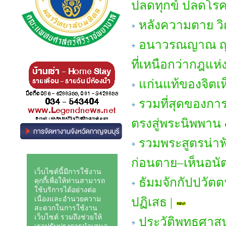
ปลดทุกข์ ปลดโรคภ
หลังความตาย 
อนาวรณญาณ ญาณหย
ที่เหนือกว่ากฎแ
แก่นแท้ของจิตเ
รวมที่สุดของกา
ตรงสู่พระนิพพาน
รวมพระสูตรน่าฟั
ก่อนตาย–เห็นอนั
ธัมมจักกัปปวัตต
ปฏิเสธ |
ประวัติพุทธศาสน