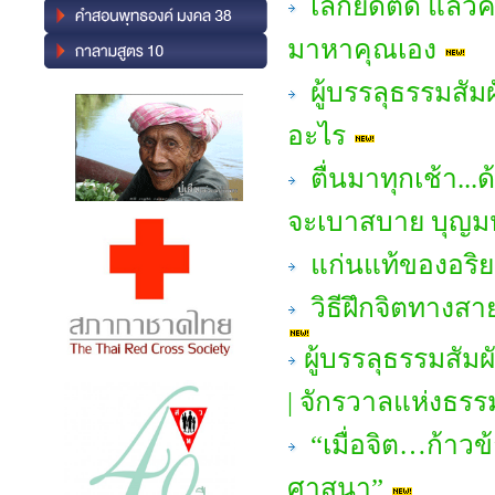
เลิกยึดติด แล้ว
มาหาคุณเอง
ผู้บรรลุธรรมสัม
อะไร
ตื่นมาทุกเช้า...ด
จะเบาสบาย บุญ
แก่นแท้ของอริย
วิธีฝึกจิตทางสา
ผู้บรรลุธรรมสัม
| จักรวาลแห่งธรร
“เมื่อจิต…ก้าวข
ศาสนา”