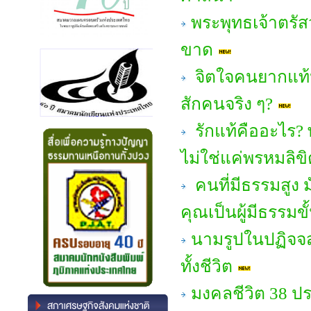
พระพุทธเจ้าตรัสว
ขาด
จิตใจคนยากแท้ห
สักคนจริง ๆ?
รักแท้คืออะไร? 
ไม่ใช่แค่พรหมลิขิ
คนที่มีธรรมสูง ม
คุณเป็นผู้มีธรรมขั
นามรูปในปฏิจจส
ทั้งชีวิต
มงคลชีวิต 38 ป