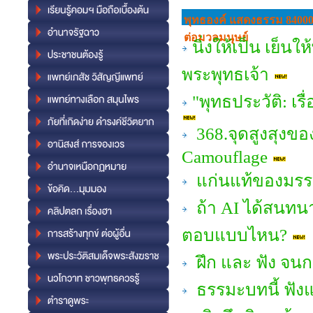
พุทธองค์ แสดงธรรม 84000
ต่อมวลมนุษย์
นิ่งให้เป็น เย็น
พระพุทธเจ้า
"พุทธประวัติ: เ
368.จุดสูงสุงขอ
Camouflage
แก่นแท้ของมรรค
ถ้า AI ได้สนทน
ตอบแบบไหน?
ฝึก และ ฟัง จน
ธรรมะบทนี้ ฟัง