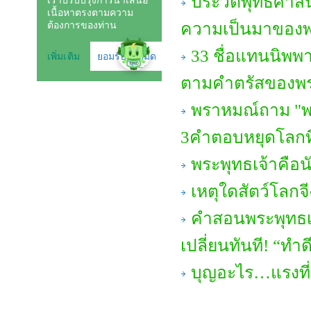
ประวัติพุทธศาสน
ความเป็นมาของ
33 ชื่อแทนนิพพา
ตามคำตรัสของพร
พราหมณ์ถาม "พร
3คำตอบหยุดโลกที
พระพุทธเจ้าคือ
เหตุใดสัตว์โลกจี
คำสอนพระพุทธเจ
เปลี่ยนทันที! “ทำดี
บุญอะไร…แรงที่ส