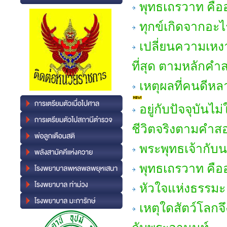
พุทธเถรวาท คืออ
ทุกข์เกิดจากอะไ
เปลี่ยนความเหงา
ที่สุด ตามหลักคำ
เหตุผลที่คนดีห
อยู่กับปัจจุบันไ
ชีวิตจริงตามคำส
พระพุทธเจ้ากับ
พุทธเถรวาท คืออ
หัวใจแห่งธรรมะ 
เหตุใดสัตว์โลกจึ