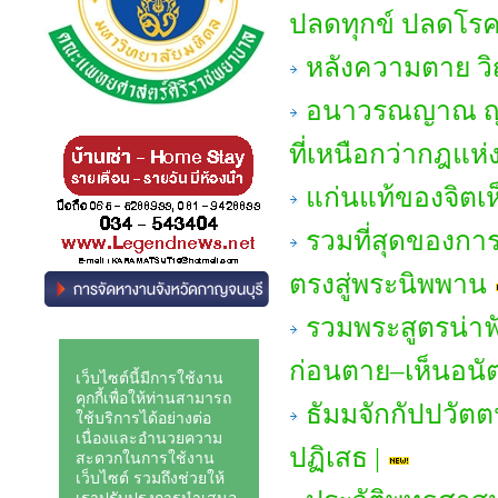
ปลดทุกข์ ปลดโรคภ
หลังความตาย 
อนาวรณญาณ ญาณหย
ที่เหนือกว่ากฎแ
แก่นแท้ของจิตเ
รวมที่สุดของกา
ตรงสู่พระนิพพาน
รวมพระสูตรน่าฟั
ก่อนตาย–เห็นอนั
ธัมมจักกัปปวัตต
ปฏิเสธ |