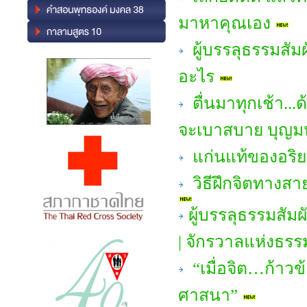
มาหาคุณเอง
ผู้บรรลุธรรมสัม
อะไร
ตื่นมาทุกเช้า...ด
จะเบาสบาย บุญ
แก่นแท้ของอริย
วิธีฝึกจิตทางสา
ผู้บรรลุธรรมสัม
| จักรวาลแห่งธรร
“เมื่อจิต…ก้าวข
ศาสนา”