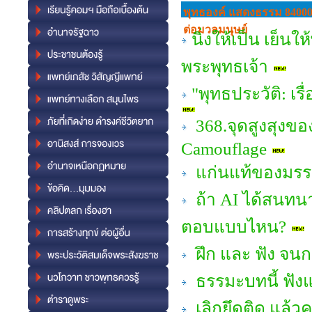
พุทธองค์ แสดงธรรม 84000
ต่อมวลมนุษย์
นิ่งให้เป็น เย็น
พระพุทธเจ้า
"พุทธประวัติ: เ
368.จุดสูงสุงขอ
Camouflage
แก่นแท้ของมรรค
ถ้า AI ได้สนทน
ตอบแบบไหน?
ฝึก และ ฟัง จน
ธรรมะบทนี้ ฟัง
เลิกยึดติด แล้ว