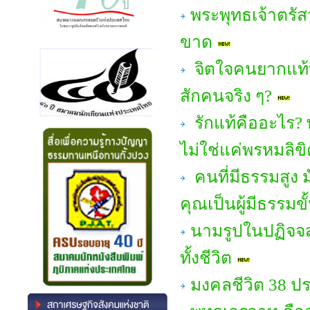
พระพุทธเจ้าตรัสว
ขาด
จิตใจคนยากแท้ห
สักคนจริง ๆ?
รักแท้คืออะไร? 
ไม่ใช่แค่พรหมลิขิ
คนที่มีธรรมสูง ม
คุณเป็นผู้มีธรรมขั
นามรูปในปฏิจจส
ทั้งชีวิต
มงคลชีวิต 38 ป