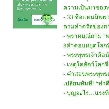
ความเป็นมาของ
33 ชื่อแทนนิพพา
ตามคำตรัสของพร
พราหมณ์ถาม "พร
3คำตอบหยุดโลกที
พระพุทธเจ้าคือ
เหตุใดสัตว์โลกจี
คำสอนพระพุทธเจ
เปลี่ยนทันที! “ทำดี
บุญอะไร…แรงที่ส