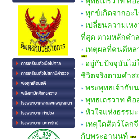
พุทธเถรวาท คืออ
ทุกข์เกิดจากอะไ
เปลี่ยนความเหงา
ที่สุด ตามหลักคำ
เหตุผลที่คนดีห
อยู่กับปัจจุบันไ
ชีวิตจริงตามคำส
พระพุทธเจ้ากับ
พุทธเถรวาท คืออ
หัวใจแห่งธรรมะ 
เหตุใดสัตว์โลกจึ
กับพระอานนท์