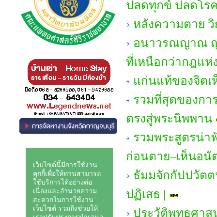
ปลดทุกข์ ปลดโรคภ
หลังความตาย 
อนาวรณญาณ ญาณหย
ที่เหนือกว่ากฎแ
แก่นแท้ของจิตเ
รวมที่สุดของกา
ตรงสู่พระนิพพาน
รวมพระสูตรน่าฟั
ก่อนตาย–เห็นอนั
ธัมมจักกัปปวัตต
ปฏิเสธ |
ประวัติพุทธศาสน