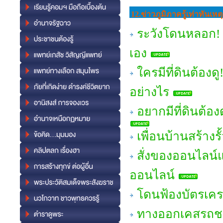
12.ข่าวภูมิภาครู้เท่าทันเ
ระวังโดนหลอก! 
เอง
ใครมีที่ดินต้อง
อย่างไร
อยากมีที่ดินต้องด
เพื่อนบ้านสร้างร
สั่งของออนไลน์
ออนไลน์
โดนฟ้องบัตรเครด
ทางออกเคสรถชน~ก