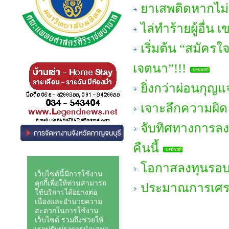
ยาเสพติดหากไม่เ
ไล่ทำร้ายผู้อื่น
เริ่มต้น “สมัค
เจตนา”!!!
ยิ่งกว่าผ่อนกุ
เจาะลึกความผิ
จับทิศทางการลง
คืนนี้
โอกาสลงทุนรอบใ
ประมาณการเศรษฐ