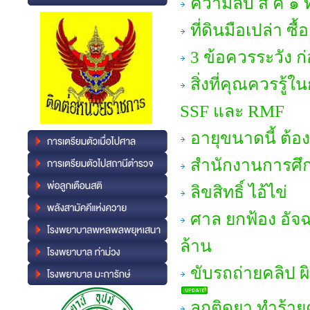
ความลับ ส ค ๑ ท
ที่ดินมือเปล่า ซื
3 ข้อควรระวัง ก
สิ่งที่คุณควรรู้
SSF และ RMF
อายุขนาดนี้ ต้อ
สำนักงานการศึก
ลิขสิทธิ์ ไอ้ไข่
ศาล ยกฟ้อง อัจฉ
ล้าน
ขับรถถ่ายคลิป 
ลูกติดยา ทำร้าย