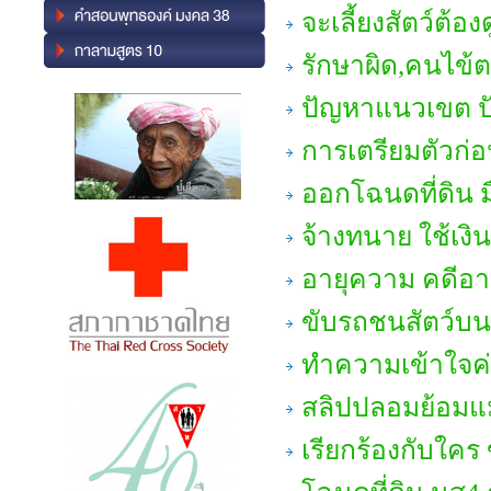
จะเลี้ยงสัตว์ต้อ
รักษาผิด,คนไข้
ปัญหาแนวเขต ปัญ
การเตรียมตัวก่อน
ออกโฉนดที่ดิน มื
จ้างทนาย ใช้เงิน
อายุความ คดี
ขับรถชนสัตว์บ
ทำความเข้าใจค่าเล
สลิปปลอมย้อมแม
เรียกร้องกับใคร