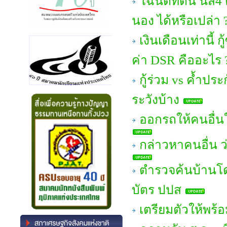
โฉนดที่ดิน นส4
นอง ได้หรือเปล่า 
เงินเดือนเท่านี้ 
ค่า DSR คืออะไร 
กู้ร่วม vs ค้ำประ
ระวังบ้าง
ออกรถให้คนอื่นใ
กล่าวหาคนอื่น ว
ตำรวจค้นบ้านโด
บัตร ปปส
เตรียมตัวให้พร