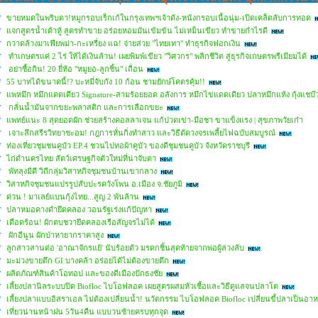
ขายหมดในพริบตา!หมูกรอบเร็กเก้ในกรุงเทพฯเจ้าดัง-หนังกรอบเนื้อนุ่ม-เปิดเคล็ดลับการทอด
แจกสูตรน้ำเต้าหู้ สูตรทำขาย อร่อยหอมมันเข้มข้น ไม่เหม็นเขียว ทำขายกำไรดี
กวาดล้างมาเฟียพม่า-กะเหรี่ยง แฉ! จ่ายส่วย "ไทยเทา" ทำธุรกิจฟอกเงิน
ทำเกษตรแค่ 2 ไร่ ให้ได้เงินล้าน! เผยพิมพ์เขียว "วิศวกร" พลิกชีวิต สู่ธุรกิจเกษตรพรีเมียมได้
อย่าซื้อกิน! 20 ยี่ห้อ "หมูยอ-ลูกชิ้น" เถื่อน
55 บาทได้ขนาดนี้!? บะหมี่จับกัง 10 ก้อน ชามยักษ์โคตรคุ้ม!!
แพหมึก หมึกแดดเดียว Signature-สามร้อยยอด อลังการ หมึกไข่แดดเดียว ปลาหมึกแห้ง กุ้งแชบ
กลั่นน้ำมันจากขยะพลาสติก และการเลือกขยะ
แพทย์แนะ 8 สุดยอดผัก ช่วยสร้างคอลลาเจน แก้ปวดเข่า-มือชา ขาแข็งแรง | สุขภาพวัยเก๋า
เจาะลึกสรีรวิทยาชะอม! กฎการหั่นกิ่งทำสาว และวิธีตัดวงจรเพลี้ยไฟฉบับสมบูรณ์
ท่องเที่ยวชุมชนคูบัว EP.4 ชวนไปทอผ้าคูบัว ของดีชุมชนคูบัว จังหวัดราชบุรี
ไก่ดำนครไทย สัตว์เศรษฐกิจตัวใหม่ที่น่าจับตา
พัทลุงมีดี วิถีกลุ่มวิสาหกิจชุมชนบ้านเขากลาง
วิสาหกิจชุมชนแปรรูปสับปะรดวังโพน อ.เมือง จ.ชัยภูมิ
ด่วน ! มาเลย์แบนกุ้งไทย...สูญ 2 พันล้าน
ปลาหมอคางดำยึดคลอง วอนรัฐเร่งแก้ปัญหา
เดือดร้อน! ผักตบชวายึดคลองเรือสัญจรไม่ได้
ผักอีนูน ผักป่าหายากราคาสูง
ลูกสาวสานต่อ 'อาณาจักรแย้' นับร้อยตัว มรดกชิ้นสุดท้ายจากพ่อผู้ล่วงลับ
มะม่วงขายตึก GI บางคล้า อร่อยได้ไม่ต้องขายตึก
ผลิตภัณฑ์สินค้าโอทอป และของดีเมืองปักธงชัย
เลี้ยงปลานิลระบบปิด Biofloc ไบโอฟลอค เผยสูตรผสมหัวเชื้อและวิธีดูแลจนปลาโต
เลี้ยงปลาแบบอิสราเอล ไม่ต้องเปลี่ยนน้ำ! นวัตกรรม ไบโอฟลอค Biofloc เปลี่ยนขี้ปลาเป็นอา
เที่ยวน่านหน้าฝน 5วัน4คืน แบบวนซ้ายครบทุกจุด