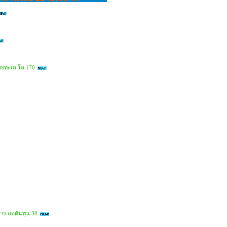
๊วยทะเล โล.170
หาร ลดต้นทุน 30