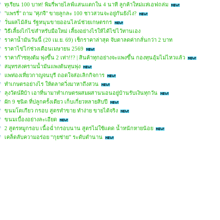
ทุเรียน 100 บาท! พิมรี่พายไลฟ์แสนแตกใน 4 นาที ลูกค้าใหม่แห่เอฟถล่ม
"แพรรี่" ถาม "ศุภจี" ขายลูกละ 100 ชาวสวนจะอยู่กันยังไง?
วั่นผลไม้ล้น รัฐหนุนขายออนไลน์ช่วยเกษตรกร
วิธีเลี้ยงไก่ไข่สำหรับมือใหม่ เลี้ยงอย่างไรให้ได้ไข่ไว้ทานเอง
ราคาน้ำมันวันนี้ (20 เม.ย. 69) เช็กราคาล่าสุด จับตาลดค่ากลั่นกว่า 2 บาท
ราคาไข่ไก่ช่วงเดือนเมษายน 2569
ราคาก๊าซหุงต้ม พุ่งขึ้น 2 เท่า!!? | สินค้าทุกอย่างจะแพงขึ้น กองทุนอุ้มไม่ไหวแล้ว
สมุทรสงครามน้ำมันแพงต้นทุนพุ่ง
แพท่องเที่ยวกาญจนบุรี ถอดใจส่อเลิกกิจการ
ทำเกษตรอย่างไร ให้ตลาดวิ่งมาหาถึงสวน
ลุงวัตน์ผีบ้า เอาที่นามาทำเกษตรผสมผสานนอนอยู่บ้านรับเงินทุกวัน
ผัก 9 ชนิด ที่ปลูกครั้งเดียว เก็บเกี่ยวหลายสิบปี
ขนมโตเกียว กรอบ สูตรทำขาย ทำง่าย ขายได้จริง
ขนมเบื้องอย่างละเอียด
2 สูตรหมูกรอบ เนื้อฉ่ำกรอบนาน สูตรไม่ใช้แดด น้ำหนักหายน้อย
เคล็ดลับความอร่อย “กุยช่าย” ระดับตำนาน