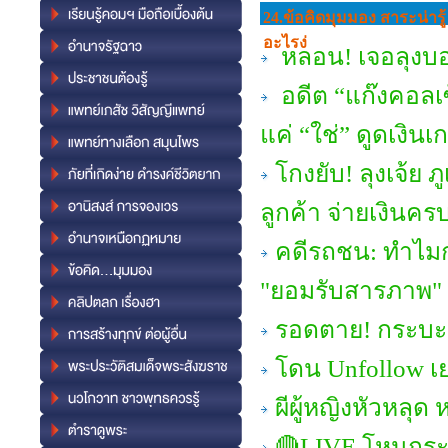
24.ข้อคิดมุมมอง สาระน่ารู้
อะไรง่
หลอน! เจอลุงบอ
อดีต “แก๊งคอลเซ
แค่ “ใช่” ดูดเงินเก
โกงยับ! ลุงเจ้ย 
ลูกค้า จ่ายเงินครบ
คดีรถชน: ทำไมกา
"ยอมรับสารภาพ" แ
รอดตาย! กระบะดิ
โดน Unfollow เย
ผีผู้หญิงหัวหลุ
🔴LIVE โหนกระ