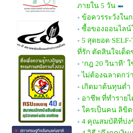
ภายใน 5 วัน
ข้อควรระวังในก
ซื้อของออนไลน์
5 สุดยอด SELF-T
ที่รัก ตัดสินใจเด
‘กฎ 20 วินาที’ ใ
ไม่ต้องฉลาดกว่า
เกิดมาต้นทุนต่ำ 
อาชีพ ที่ทำรายได
ใครเป็นคน ลิขิต
4 คุณสมบัติที่บ่ง
4 วิธี "ดึงดูดเงิ