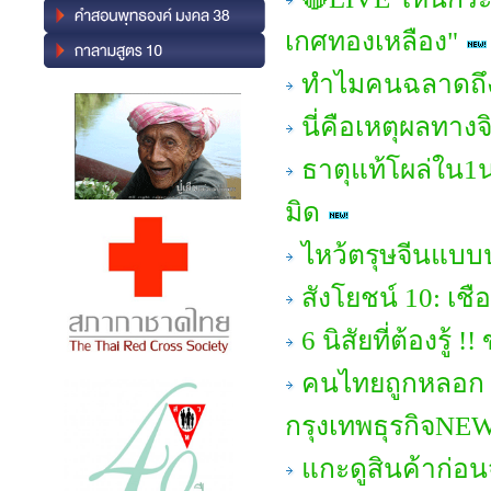
เกศทองเหลือง"
ทำไมคนฉลาดถึง
นี่คือเหตุผลทาง
ธาตุแท้โผล่ใน1นา
มิด
ไหว้ตรุษจีนแบบ
สังโยชน์ 10: เชือก
6 นิสัยที่ต้องรู
คนไทยถูกหลอก 'ท
กรุงเทพธุรกิจNE
แกะดูสินค้าก่อน