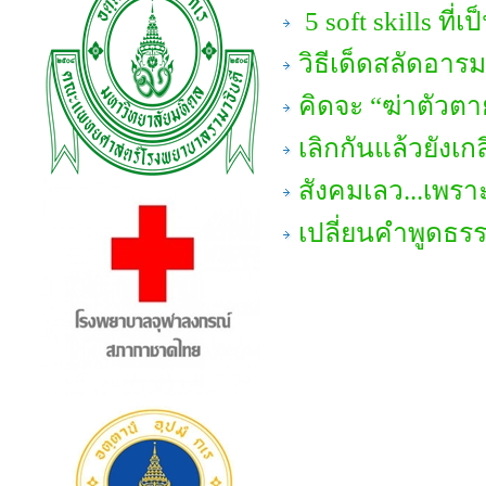
5 soft skills ที่เ
วิธีเด็ดสลัดอาร
คิดจะ “ฆ่าตัวตาย
เลิกกันแล้วยังเก
สังคมเลว...เพรา
เปลี่ยนคำพูดธร