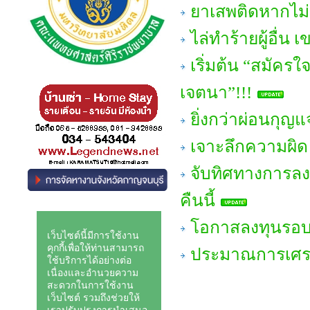
ยาเสพติดหากไม่เ
ไล่ทำร้ายผู้อื่น
เริ่มต้น “สมัค
เจตนา”!!!
ยิ่งกว่าผ่อนกุ
เจาะลึกความผิ
จับทิศทางการลง
คืนนี้
โอกาสลงทุนรอบใ
ประมาณการเศรษฐ