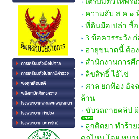
เตรียมตัวให้พร
ความลับ ส ค ๑ ท
ที่ดินมือเปล่า ซื
3 ข้อควรระวัง ก
อายุขนาดนี้ ต้อ
สำนักงานการศึก
ลิขสิทธิ์ ไอ้ไข่
ศาล ยกฟ้อง อัจฉ
ล้าน
ขับรถถ่ายคลิป 
ลูกติดยา ทำร้าย
คุกไหม โดย ทนา