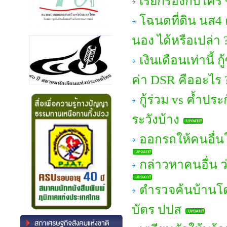
เรียกร้องกับใคร
โฉนดที่ดิน นส4
นอง ได้หรือเปล่า 
เงินเดือนเท่านี้ 
ค่า DSR คืออะไร 
กู้ร่วม vs ค้ำประ
ระวังบ้าง
ออกรถให้คนอื่นใ
กล่าวหาคนอื่น ว
ตำรวจค้นบ้านโด
บัตร ปปส