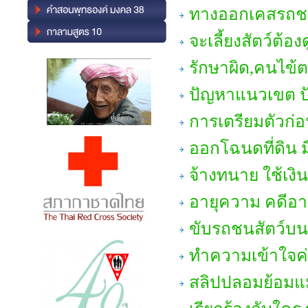
ทางออกเคสรถชน~ก
จะเลี้ยงสัตว์ต้อ
รักษาผิด,คนไข้
ปัญหาแนวเขต ปัญ
การเตรียมตัวก่อน
ออกโฉนดที่ดิน มื
จ้างทนาย ใช้เงิน
อายุความ คดี
ขับรถชนสัตว์บ
ทำความเข้าใจค่าเล
สลิปปลอมย้อมแม