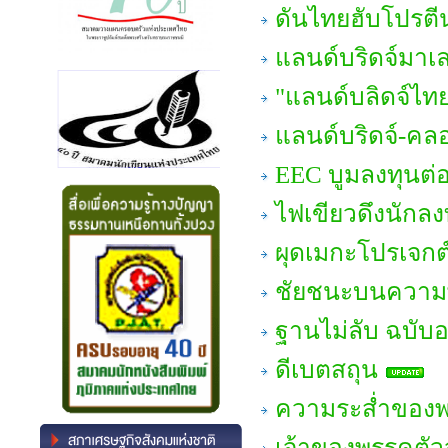
ดันไทยฮับโปรตี
แลนด์บริดจ์มาเ
"แลนด์บลิดจ์ไทย"
แลนด์บริดจ์-คล
EEC บูมลงทุนต่
ไฟเขียวดึงนักลง
ผุดเมกะโปรเจกต์
ชัยชนะบนความพ
ฐานไม่ลับ ฉบับอ
ดีเบตสถุน
ความระส่ำของพ
เจ้าของพรรคตัว