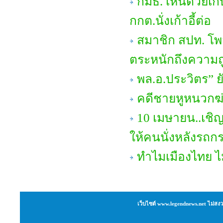
กมธ. เห็นด้วยเก
กกต.นั่งเก้าอี้ต่อ
สมาชิก สปท. โพ
ตระหนักถึงความถ
พล.อ.ประวิตร” ย
คดีชายหูหนวกฆ่
10 เมษายน..เชิญ
ให้คนนั่งหลังรถ
ทำไมเมืองไทย ไ
เว็บไซต์ www.legendnews.net ไม่สงว