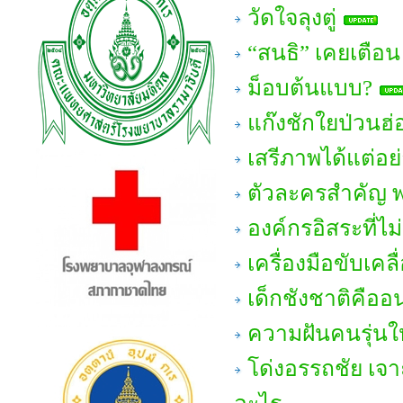
วัดใจลุงตู่
“สนธิ” เคยเตือน 
ม็อบต้นแบบ?
แก๊งชักใยป่วนฮ่
เสรีภาพได้แต่อย่
ตัวละครสำคัญ พ
องค์กรอิสระที่ไม
เครื่องมือขับเคล
เด็กชังชาติคือ
ความฝันคนรุ่นให
โด่งอรรถชัย เจ