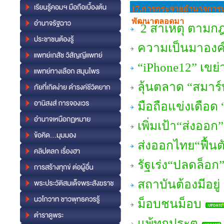
17.การกระจายอํานาจการเ
พัฒนาตลอดมา
2 สาเหตุ ตามก
ความเป็นมาองค์ก
“iPhone12” เขย่
ลุ้นตลาด “สมาร์ท
มือถือแข่งเดือด
เพิ่มเป้า“ส่งออก
ส่งออกไทย“ฟื้นต
รัฐเร่ง“ปลดล็อ
สถาบันต้องมีอยู่
ม็อบชนม็อบ
แพ้ทุกประตู