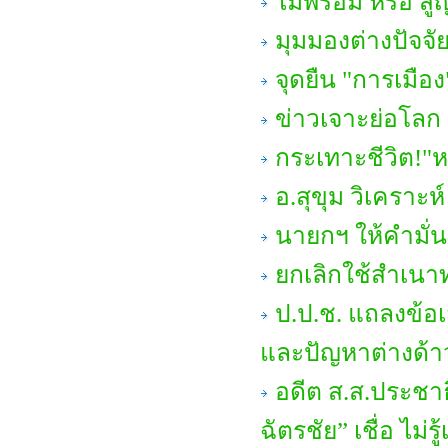
ไม่พร้อม หรือ ส
มุมมองต่างปัจจั
จุดยืน "การเมือง
ข่าวเจาะย่อโลก 
กระเทาะชีวิต!"ห
อ.สุขุม วิเคราะห์
นายกฯ ให้คำมั่น
ยกเลิกใช้สำเน
ป.ป.ช. แถลงข้
และปัญหาต่างด้า
อดีต ส.ส.ประชาธ
ฉัตรชัย” เชื่อ ไม่รู