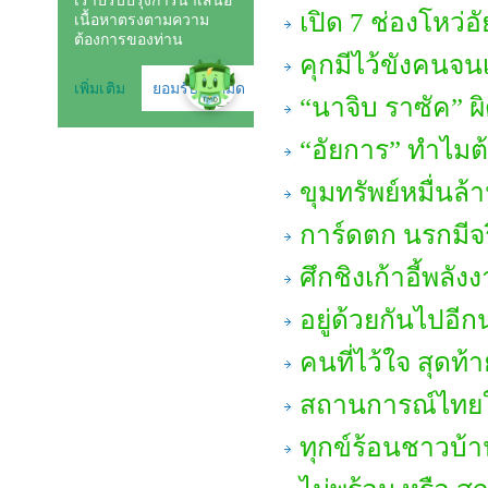
เปิด 7 ช่องโหว่
คุกมีไว้ขังคนจนเ
“นาจิบ ราซัค” ผ
“อัยการ” ทำไมต
ขุมทรัพย์หมื่นล้
การ์ดตก นรกมีจ
ศึกชิงเก้าอี้พลัง
อยู่ด้วยกันไปอี
คนที่ไว้ใจ สุดท้า
สถานการณ์ไทยใ
ทุกข์ร้อนชาวบ้าน