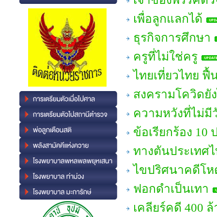
เพื่อลูกแลกได้
ธุรกิจการศึกษา
ครูที่ไม่ใช่ครู
ไทยเที่ยวไทย ฟื้
สงครามโควิดยั
ความหวังที่ไม่มีว
ข้อเรียกร้อง 10
ทางตันประเทศไ
ไขปริศนาคดีโหด 
ฟอกดำเป็นเทา
เคลียร์คดี 400 ล