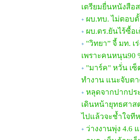
เตรียมยื่นหนังสือ
ผบ.ทบ. ไม่ตอบตั
ผบ.ตร.ยันไร้ซื้อ
"วิทยา” จี้ มท. เ
เพราะคนหนุน90 %
"มาร์ค" หวั่น เ
ทำงาน แนะจับตาดูเ
หลุดจากปากประ
เดินหน้ายุทธศาสตร
ไปแล้วจะช้ำใจทีห
ว่างงานพุ่ง 4.6 