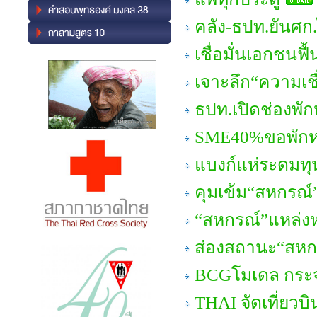
คลัง-ธปท.ยันศก
เชื่อมั่นเอกชนฟื้
เจาะลึก“ความเชื
ธปท.เปิดช่องพัก
SME40%ขอพักหน
แบงก์แห่ระดมทุ
คุมเข้ม“สหกรณ์”
“สหกรณ์”แหล่งห
ส่องสถานะ“สห
BCGโมเดล กระจา
THAI จัดเที่ยวบ