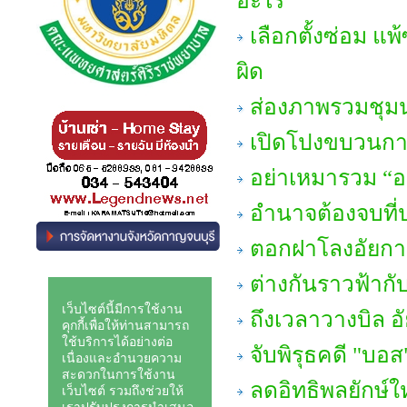
อะไร
เลือกตั้งซ่อม แพ
ผิด
ส่องภาพรวมชุมน
เปิดโปงขบวนกา
อย่าเหมารวม “อย
อำนาจต้องจบที่
ตอกฝาโลงอัยกา
ต่างกันราวฟ้ากั
ถึงเวลาวางบิล อ
จับพิรุธคดี "บอส
ลดอิทธิพลยักษ์ใ