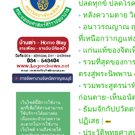
ปลดทุกข์ ปลดโรคภ
หลังความตาย 
อนาวรณญาณ ญาณหย
ที่เหนือกว่ากฎแ
แก่นแท้ของจิตเ
รวมที่สุดของกา
ตรงสู่พระนิพพาน
รวมพระสูตรน่าฟั
ก่อนตาย–เห็นอนั
ธัมมจักกัปปวัตต
ปฏิเสธ |
ประวัติพุทธศาสน