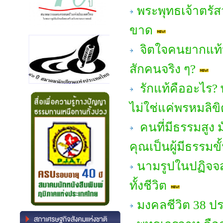
พระพุทธเจ้าตรัสว
ขาด
จิตใจคนยากแท้ห
สักคนจริง ๆ?
รักแท้คืออะไร? 
ไม่ใช่แค่พรหมลิขิ
คนที่มีธรรมสูง ม
คุณเป็นผู้มีธรรมขั
นามรูปในปฏิจจส
ทั้งชีวิต
มงคลชีวิต 38 ป