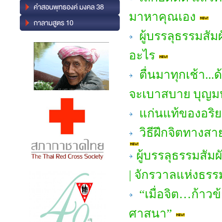
มาหาคุณเอง
ผู้บรรลุธรรมสัม
อะไร
ตื่นมาทุกเช้า...ด
จะเบาสบาย บุญ
แก่นแท้ของอริย
วิธีฝึกจิตทางสา
ผู้บรรลุธรรมสัม
| จักรวาลแห่งธรร
“เมื่อจิต…ก้าวข
ศาสนา”