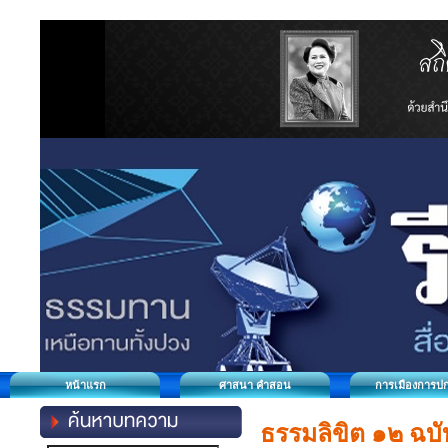
หน้าแรก
ศาสนา คำสอน
การเมืองการป
ธรรมลิขิต ๑๒ ฉบั