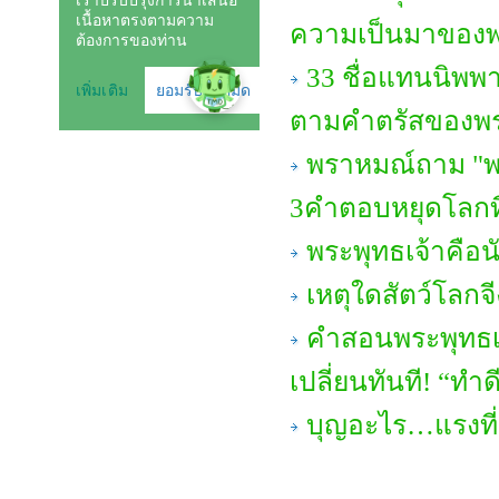
ความเป็นมาของ
33 ชื่อแทนนิพพา
ตามคำตรัสของพร
พราหมณ์ถาม "พร
3คำตอบหยุดโลกที
พระพุทธเจ้าคือ
เหตุใดสัตว์โลกจี
คำสอนพระพุทธเจ
เปลี่ยนทันที! “ทำดี
บุญอะไร…แรงที่ส