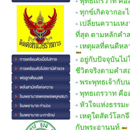
พุทธเถรวาท คืออ
ทุกข์เกิดจากอะไ
เปลี่ยนความเหงา
ที่สุด ตามหลักคำ
เหตุผลที่คนดีห
อยู่กับปัจจุบันไ
ชีวิตจริงตามคำส
พระพุทธเจ้ากับ
พุทธเถรวาท คืออ
หัวใจแห่งธรรมะ 
เหตุใดสัตว์โลกจึ
กับพระอานนท์