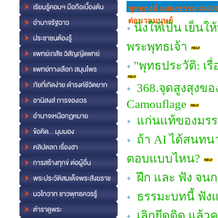
พุทธองค์ แสดงธรรม 84000
ต่อมวลมนุษย์
นิ่งให้เป็น เย็น
พระพุทธเจ้า
"พุทธประวัติ: เ
368.จุดสูงสุงขอ
Camouflage
แก่นแท้ของมรรค
ถ้า AI ได้สนทน
ตอบแบบไหน?
ฝึก และ ฟัง จน
ธรรมะบทนี้ ฟัง
เลิกยึดติด แล้ว