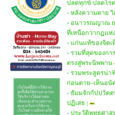
ปลดทุกข์ ปลดโรคภ
หลังความตาย 
อนาวรณญาณ ญาณหย
ที่เหนือกว่ากฎแ
แก่นแท้ของจิตเ
รวมที่สุดของกา
ตรงสู่พระนิพพาน
รวมพระสูตรน่าฟั
ก่อนตาย–เห็นอนั
ธัมมจักกัปปวัตต
ปฏิเสธ |
ประวัติพุทธศาสน