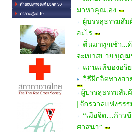
มาหาคุณเอง
ผู้บรรลุธรรมสัม
อะไร
ตื่นมาทุกเช้า...ด
จะเบาสบาย บุญ
แก่นแท้ของอริย
วิธีฝึกจิตทางสา
ผู้บรรลุธรรมสัม
| จักรวาลแห่งธรร
“เมื่อจิต…ก้าวข
ศาสนา”