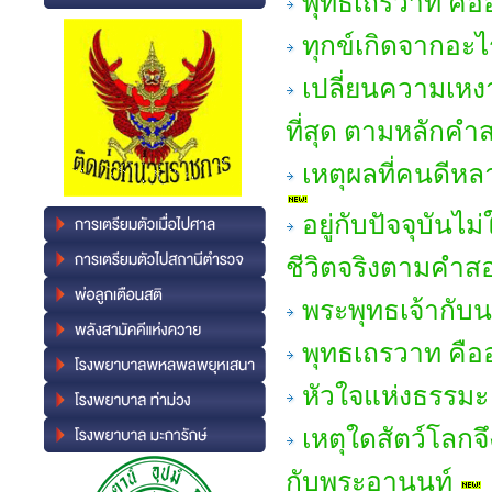
พุทธเถรวาท คืออ
ทุกข์เกิดจากอะไ
เปลี่ยนความเหงา
ที่สุด ตามหลักคำ
เหตุผลที่คนดีห
อยู่กับปัจจุบันไ
ชีวิตจริงตามคำส
พระพุทธเจ้ากับ
พุทธเถรวาท คืออ
หัวใจแห่งธรรมะ 
เหตุใดสัตว์โลกจึ
กับพระอานนท์