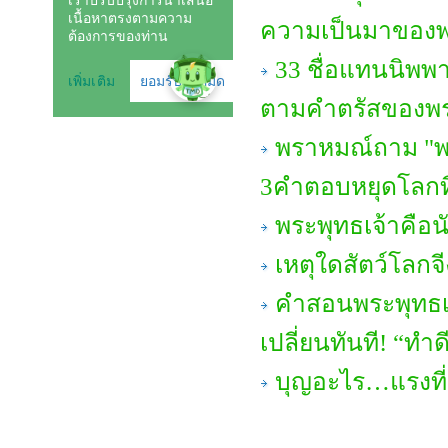
ความเป็นมาของ
33 ชื่อแทนนิพพา
ตามคำตรัสของพร
พราหมณ์ถาม "พร
3คำตอบหยุดโลกที
พระพุทธเจ้าคือ
เหตุใดสัตว์โลกจี
คำสอนพระพุทธเจ
เปลี่ยนทันที! “ทำดี
บุญอะไร…แรงที่ส