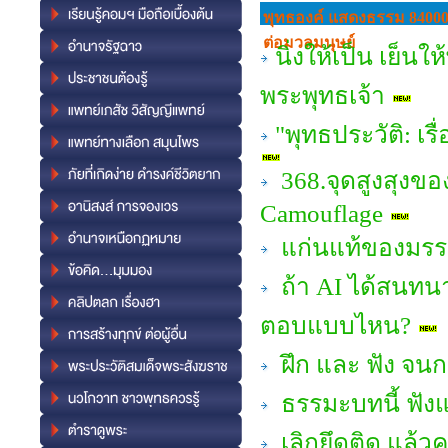
พุทธองค์ แสดงธรรม 84000
ต่อมวลมนุษย์
นิ่งให้เป็น เย็น
พระพุทธเจ้า
"พุทธประวัติ: เ
368.จุดสูงสุงขอ
Camouflage
แก่นแท้ของมรรค
ถ้า AI ได้สนทน
ตอบแบบไหน?
ฝึก และ ฟัง จน
ธรรมะบทนี้ ฟัง
เลิกยึดติด แล้ว