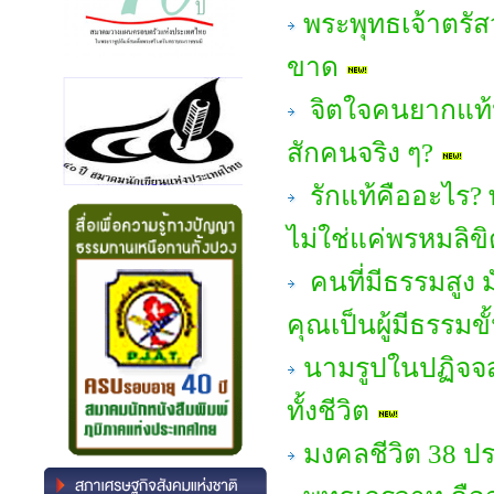
พระพุทธเจ้าตรัสว
ขาด
จิตใจคนยากแท้ห
สักคนจริง ๆ?
รักแท้คืออะไร? 
ไม่ใช่แค่พรหมลิขิ
คนที่มีธรรมสูง ม
คุณเป็นผู้มีธรรมขั
นามรูปในปฏิจจส
ทั้งชีวิต
มงคลชีวิต 38 ป