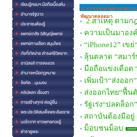
17.การกระจายอํานาจการเ
พัฒนาตลอดมา
2 สาเหตุ ตามก
ความเป็นมาองค์ก
“iPhone12” เขย่
ลุ้นตลาด “สมาร์ท
มือถือแข่งเดือด
เพิ่มเป้า“ส่งออก
ส่งออกไทย“ฟื้นต
รัฐเร่ง“ปลดล็อ
สถาบันต้องมีอยู่
ม็อบชนม็อบ