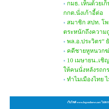
กมธ. เห็นด้วยเก
กกต.นั่งเก้าอี้ต่อ
สมาชิก สปท. โพ
ตระหนักถึงความถ
พล.อ.ประวิตร” ย
คดีชายหูหนวกฆ่
10 เมษายน..เชิญ
ให้คนนั่งหลังรถ
ทำไมเมืองไทย ไ
เว็บไซต์ www.legendnews.net ไม่สงว