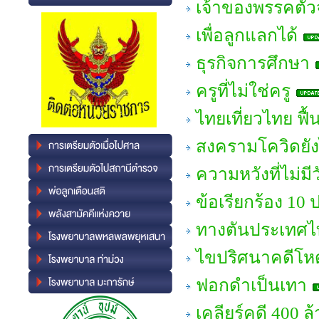
เจ้าของพรรคตัว
เพื่อลูกแลกได้
ธุรกิจการศึกษา
ครูที่ไม่ใช่ครู
ไทยเที่ยวไทย ฟื้
สงครามโควิดยั
ความหวังที่ไม่มีว
ข้อเรียกร้อง 10
ทางตันประเทศไ
ไขปริศนาคดีโหด 
ฟอกดำเป็นเทา
เคลียร์คดี 400 ล