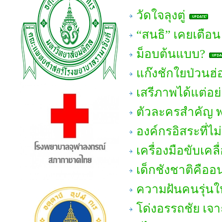
วัดใจลุงตู่
“สนธิ” เคยเตือน 
ม็อบต้นแบบ?
แก๊งชักใยป่วนฮ่
เสรีภาพได้แต่อย่
ตัวละครสำคัญ พ
องค์กรอิสระที่ไม
เครื่องมือขับเคล
เด็กชังชาติคือ
ความฝันคนรุ่นให
โด่งอรรถชัย เจ