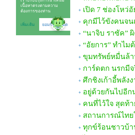
เปิด 7 ช่องโหว่
คุกมีไว้ขังคนจนเ
“นาจิบ ราซัค” ผ
“อัยการ” ทำไมต
ขุมทรัพย์หมื่นล้
การ์ดตก นรกมีจ
ศึกชิงเก้าอี้พลัง
อยู่ด้วยกันไปอี
คนที่ไว้ใจ สุดท้า
สถานการณ์ไทยใ
ทุกข์ร้อนชาวบ้าน