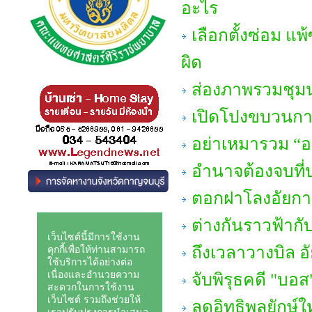
อะไร
เลือกตั้งซ่อม แพ
ผิด
ส่องภาพรวมชุมน
เปิดโปงขบวนกา
อย่าเหมารวม “อย
อำนาจต้องจบที่
ตอกฝาโลงอัยกา
ต่างกันราวฟ้ากั
ถึงเวลาวางบิล อ
จับพิรุธคดี "บอส
ลดอิทธิพลยักษ์ใ