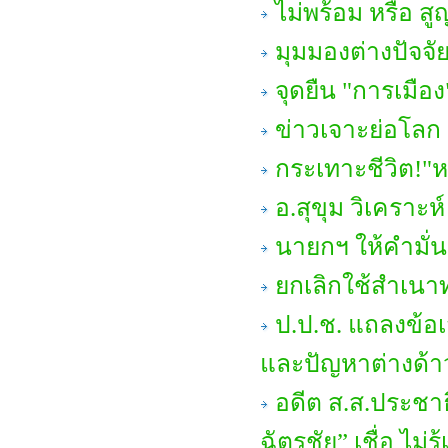
ไม่พร้อม หรือ ส
มุมมองต่างปัจจั
จุดยืน "การเมือง
ข่าวเจาะย่อโลก 
กระเทาะชีวิต!"ห
อ.สุขุม วิเคราะห์
นายกฯ ให้คำมั่น
ยกเลิกใช้สำเน
ป.ป.ช. แถลงข้
และปัญหาต่างด้า
อดีต ส.ส.ประชาธ
ฉัตรชัย” เชื่อ ไม่รู