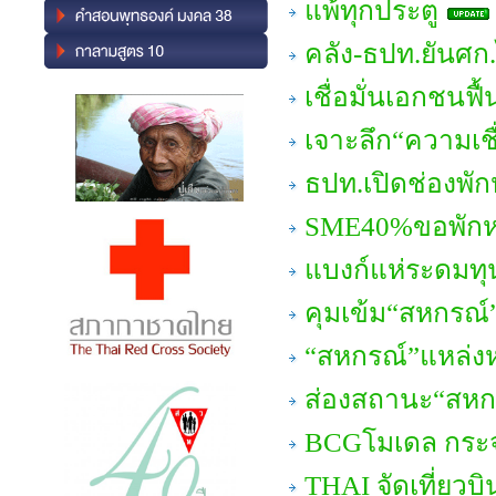
แพ้ทุกประตู
คลัง-ธปท.ยันศก
เชื่อมั่นเอกชนฟื้
เจาะลึก“ความเชื
ธปท.เปิดช่องพัก
SME40%ขอพักหน
แบงก์แห่ระดมทุ
คุมเข้ม“สหกรณ์”
“สหกรณ์”แหล่งห
ส่องสถานะ“สห
BCGโมเดล กระจา
THAI จัดเที่ยวบ