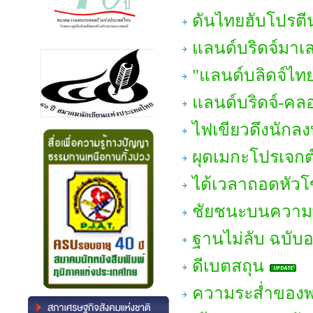
ดันไทยฮับโปรตี
แลนด์บริดจ์มาเ
"แลนด์บลิดจ์ไทย"
แลนด์บริดจ์-คล
ไฟเขียวดึงนักลง
ผุดเมกะโปรเจกต์
ได้เวลาถอดหัว
ชัยชนะบนความพ
ฐานไม่ลับ ฉบับอ
ดีเบตสถุน
ความระส่ำของพ