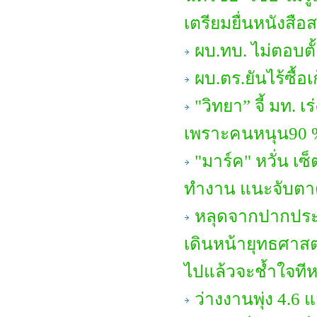
เตรียมยื่นหนังสือ
ผบ.ทบ. ไม่ตอบตั
ผบ.ตร.ยันไร้ซื้อ
"วิทยา” จี้ มท. เ
เพราะคนหนุน90 %
"มาร์ค" หวั่น เ
ทำงาน แนะจับตาดูเ
หลุดจากปากประ
เดินหน้ายุทธศาสตร
ไปแล้วจะช้ำใจทีห
ว่างงานพุ่ง 4.6 