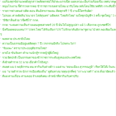
แม่ร้องทุกข์ผ่านเพจดังลูกสาวพลัดตกท่อไร้ฝาตะแกรงปิด แผลเหวอะเย็บร่วมร้อยเข็ม เทศบาลพู
หนุ่มโรงงาน จี้ตำรวจลากคอ ข้าราชการเขตสายไหม มารับโทษ หลังโดนใช้ขวดตีหัว กระทืบซ้ำ ผ่
รายการต่างคนต่างคิด ตอน คืนอิสรภาพแพะ ติดคุกฟรี 7 ปี งานนี้ใครรับผิด?
ไม่รอด..ศาลตัดสิน"ธนาธร โล่ห์สุนทร" อดีตสส."ไทยรักไทย" จงใจซุกบัญชีฯ 3 ครั้ง ชุดใหญ่ " 3 กร
"มีชัย"เห็นด้วย "เซ็ตซีโร่" กกต.
กกต. ระดมความเห็นร่างแผนยุทธศาสตร์ 20 ปี มั่นใจไม่สูญเปล่า แม้ 5 เสือกกต.ถูกเซตซีโร่
นี่หรือผลตอบแทน!?!“10ตร.ไทย”ได้รับเลือก“UN”ไปรักษาสันติภาพ“ซูดาน”นำศก.พอเพียงในหล
รุ
พงทลาย ประชาธิปไตย
ความเป็นธรรมมีอยู่แต่ติดคุก 7 ปี เวรกรรมมีจริง โปรดระวัง!!!
"จับแพะ" ตราบาประบบยุติธรรมไทย?
ยายไฮ ขันจันทา ตำนานนักสู้รากหญ้าผู้ยิ่งใหญ่
รวย ผิดปกติ เป็นธรรมดาของข้าราชการระดับสูงของประเทศไทย
สั่งย้ายตำรวจ 32 นาย เอี่ยวค้าโรฮิงญา
สมยศ แฉ 6 พฤติกรรม ตม.หากินกับต่างด้าว แฉด่าน “ดอนเมือง-สุวรรณภูมิ” เรียกใต้โต๊ะวันละ 
แฉ “นายตำรวจ-นักการเมืองท้องถิ่น” ดูต้นทางนายทุนรุกที่พรุ “เกาะนางคำ” ผวจ.สั่งอายัดแล้ว
ตีแผ่ ด่านเถื่อน ด่านลอย จำเลยสังคม เจ้าหน้าที่หากินกับค่าปรับ