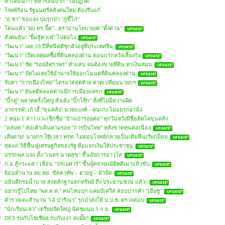
ทำได้แน่??? ทหารลั่นปาก “ไม่ปฏิวัติ”
โจทย์ร้อน รัฐมนตรีคลังคนใหม่ ต้องรีบแก้
"อ.ชา" ขอแจง ปมรุกป่า "ภูขี้ไก่"
โดนแล้ว "ผบ.ตร.ปั๊ด"...ดราม่านโยบายงด "ตั้งด่าน"
สังคมลุ้น! "ยิ้มสู้คาเฟ่" ไปต่อไง
"วัฒนา" เผย 10 ปีที่หนีคดีซุกตัวอยู่ที่ประเทศจีน
"วัฒนา" เปิดเหตุผลซื้อที่ดินคลองด่าน ตอนแรกหวังเลี้ยงกุ้ง
"วัฒนา" ซัด "รอยอิศราพร" ทำแสบ จนต้องขายที่ดิน หาเงินหมุน
"วัฒนา" ปัดไม่เคยใช้อำนาจให้ออกโฉนดที่ดินคลองด่าน
จับตา "การเมืองไทย" ไตรมาสสุดท้าย คาดเปลี่ยนนายกฯ
"วัฒนา" ยันคดีคลอดด่านมีการเมืองแทรก
"บิ๊กตู่" พลาดครั้งใหญ่ สั่งเด้ง "บิ๊กโจ๊ก" ทั้งที่ไม่มีความผิด
อาถรรพ์! เก้าอี้ "ขุนคลัง" นายแบงค์ - คนเก่ง ไม่อยากมานั่ง
2 หนุ่ม 1 สาว แวะเช็กชื่อ "บ้านป่ารอยต่อ" ทุกวันหวังมีชื่อติดโผขุนคลัง
"อสมท." ส่อเค้าเดินตามรอย "การบินไทย" หลังขาดทุนต่อเนื่อง
เสียดาย! นายกฯ ใช้เวลา ทรท. ไม่ตอบโจทย์กลายเป็นเติมฟืนเรียกม็อบ
สุดงง! วิธีฟื้นฟูเศรษฐกิจของรัฐ คือแจกเงินให้ประชาชน
อรรถพล แจง ตั้ง "เนตร นาคสุข" ขึ้นอัยการอาวุโส
ก.อ.สู้กระแส ! เลื่อน “ปรเมศวร์” ขึ้นผู้ตรวจแม้มีคดีเมาแล้วขับ
ย้อนตำนาน ผบ.ทอ. ขัดตาทัพ – ตาอยู่ – ม้ามืด
อธิบดีกรมน้ำบาล ส่งหลักฐานตกทรัพย์ ถึง ประธานชวน แล้ว!
อยากรู้ไปไหม "พล.ต.ท." คนไหนบุก แคมป์เดวิส สอบปากคำ "เฮียชู"
ตำรวจเตะสำนวน "เอ๋ ปารีณา" รุกป่าส่งให้ ป.ป.ช. ตรวจสอบ
"นักเรียนเลว" เตรียมจัดใหญ่ นัดชุมนุม 5 ก.ย.
DES รบกับโซเชียล รบกับเงา จบมั๊ย?