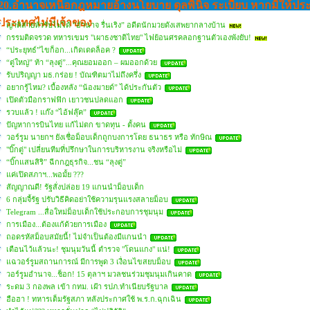
20.อํานาจเหนือกฎหมายอ้างนโยบาย ดุลพินิจ ระเบียบ หากมิให้ปร
ประเทศไม่มีเจ้าของ
ญาติส่ายหัวรับไม่ได้ “อำนาจ รื่นเริง” อดีตนักมวยดังเสพยากลางบ้าน
กรรมติดจรวด ทหารเขมร "เผาธงชาติไทย" ไฟย้อนศรคลอกฐานตัวเองพังยับ!
“ประยุทธ์”ไขก็อก...เกิดเดดล็อค ?
“ตู่ใหญ่” ท้า “ลุงตู่”...คุณยอมออก – ผมออกด้วย
รับปริญญา มธ.กร่อย ! บัณฑิตมาไม่ถึงครึ่ง
อยากรู้ไหม? เบื้องหลัง “น้องมายด์” ได้ประกันตัว
เปิดตัวมือกราฟฟิก เยาวชนปลดแอก
รวบแล้ว ! แก๊ง “ไอ้ฟลุ๊ค”
ปัญหาการบินไทย แก้ไม่ตก ขาดทุน - ตั้งคน
วอร์รูม นายกฯ ยังเชื่อม็อบเด็กถูกบงการโดย ธนาธร หรือ ทักษิณ
"บิ๊กตู่" เปลี่ยนทีมที่ปรึกษาในการบริหารงาน จริงหรือไม่
“บิ๊กแสนสิริ” ฉีกกฎธุรกิจ...ชน “ลุงตู่”
แค่เปิดสภาฯ...พอมั้ย ???
สัญญาณดี! รัฐสั่งปล่อย 19 แกนนำม็อบเด็ก
6 กลุ่มจี้รัฐ ปรับวิธีคิดอย่าใช้ความรุนแรงสลายม็อบ
Telegram ...สื่อใหม่ม็อบเด็กใช้ประกอบการชุมนุม
การเมือง...ต้องแก้ด้วยการเมือง
ถอดรหัสม็อบสมัยนี้! ไม่จำเป็นต้องมีแกนนำ
เตือนไว้แล้วนะ! ชุมนุมวันนี้ ตำรวจ "โดนแกง" แน่!
แฉวอร์รูมสถานการณ์ มีการพูด 3 เงื่อนไขสยบม็อบ
วอร์รูมอำนาจ...ช็อก! 15 ตุลาฯ มวลชนร่วมชุมนุมเกินคาด
ระดม 3 กองพล เข้า กทม. เฝ้า รปภ.ทำเนียบรัฐบาล
ฮือฮา ! ทหารเต็มรัฐสภา หลังประกาศใช้ พ.ร.ก.ฉุกเฉิน