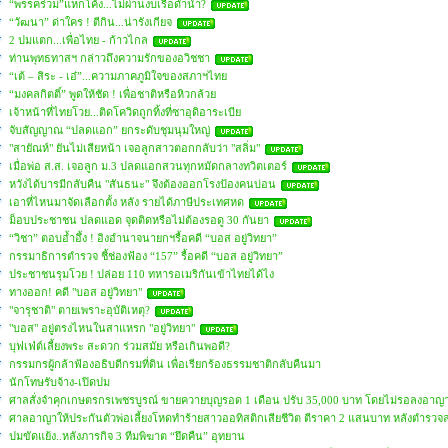
“พรรคร่วม”แหกโค้ง...ไม่ผ่านงบเรือดำน้ำ?
“วัฒนา” ด่าใคร ! ตีกิน...น่ารังเกียจ
2 ปมแตก...เพื่อไทย - ก้าวไกล
ท่านพุทธทาสฯ กล่าวถึงความรักของอวิชชา
“เต้ – สิระ - เอ๋”...ความภาคภูมิใจของสภาฯไทย
“มงคลกิตติ์” พูดให้ชัด ! เพื่อชาติหรือหิวกล้วย
เจ้าหน้าที่ไทยโวย...ติดโควิดถูกทิ้งที่ซาอุดิอาระเบีย
จับสัญญาณ “ปลดแอก” ยกระดับชุมนุมใหญ่
"สายัณห์" ยันไม่เสียหน้า เจอลูกสาวตอกกลับว่า "สลิ่ม"
เมื่อพ่อ ส.ส. เจอลูก ม.3 ปลดแอกสวนทุกหมัดกลางทวิตเตอร์
หวังได้บารมีกลับคืน "สันธนะ" จึงต้องออกโรงป้องคนบ่อน
เอาที่ไหนมาจัดเลือกตั้ง หลัง รายได้ภาษีประเทศหด
ม็อบประชาชน ปลดแอด จุดติดหรือไม่ต้องรอดู 30 กันยา
“วิชา” ตอบอ้ำอึ้ง ! อิงอำนาจนายกฯรื้อคดี “บอส อยู่วิทยา”
กรรมาธิการตำรวจ ชี้ช่องฟ้อง “157” รื้อคดี “บอส อยู่วิทยา”
ประชาชนรุมโวย ! ปล่อย 110 ทหารอเมริกันเข้าไทยได้ไง
ทางออก! คดี "บอส อยู่วิทยา"
"จารุชาติ" ตายเพราะอุบัติเหตุ?
"บอส" อยู่ตรงไหนในสาแหรก "อยู่วิทยา"
บุฟเฟ่ต์เลี้ยงพระ สะดวก ร่วมสมัย หรือเกินพอดี?
กรรมกรผู้กล้าฟ้องอธิบดีกรมที่ดิน เพื่อเรียกร้องธรรมชาติกลับคืนมา
นักโทษรับจ้าง-เปิดปม
ศาลสั่งจำคุกเกษตรกรเพชรบูรณ์ ขายควายบุญรอด 1 เดือน ปรับ 35,000 บาท โดยไม่รอลงอาญา 
ศาลอาญาให้ประกันตัวพ่อเลี้ยงโหดทำร้ายสาวออทิสติกเสียชีวิต ตีราคา 2 แสนบาท หลังตำรวจล
ปมขัดแย้ง..หลังภารกิจ 3 ทีมพิฆาต “ยึดคืน” อุทยาน