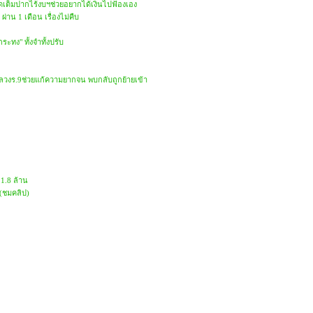
ดเต็มปากไร้งบฯช่วยอยากได้เงินไปฟ้องเอง
าน 1 เดือน เรื่องไม่คืบ
ะทง" ทั้งจำทั้งปรับ
วงร.9ช่วยแก้ความยากจน พบกลับถูกย้ายเข้า
1.8 ล้าน
 (ชมคลิป)