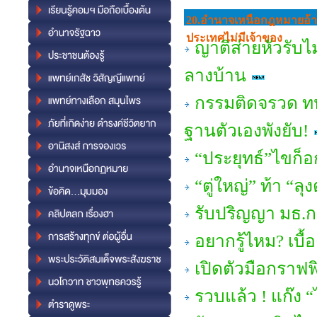
20.อํานาจเหนือกฎหมายอ้าง
ประเทศไม่มีเจ้าของ
ญาติส่ายหัวรับไ
ลางบ้าน
กรรมติดจรวด ท
ฐานตัวเองพังยับ!
“ประยุทธ์”ไขก็อก
“ตู่ใหญ่” ท้า “ล
รับปริญญา มธ.กร
อยากรู้ไหม? เบื้
เปิดตัวมือกรา
รวบแล้ว ! แก๊ง “