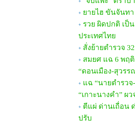
"จับแพะ" ตราบ
ยายไฮ ขันจันทา 
รวย ผิดปกติ เป
ประเทศไทย
สั่งย้ายตำรวจ 32
สมยศ แฉ 6 พฤติ
“ดอนเมือง-สุวรรณภ
แฉ “นายตำรวจ-นั
“เกาะนางคำ” ผวจ.
ตีแผ่ ด่านเถื่อน
ปรับ