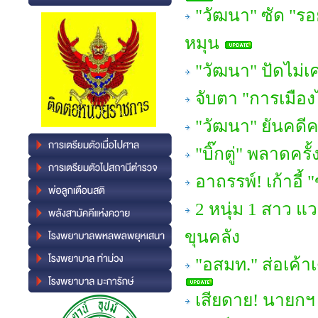
"วัฒนา" ซัด "รอ
หมุน
"วัฒนา" ปัดไม่
จับตา "การเมือ
"วัฒนา" ยันคดี
"บิ๊กตู่" พลาดครั้
อาถรรพ์! เก้าอี้
2 หนุ่ม 1 สาว แว
ขุนคลัง
"อสมท." ส่อเค้า
เสียดาย! นายกฯ