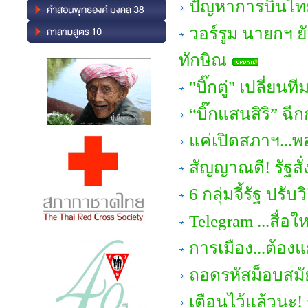
ปัญหาการบินไทย 
วอร์รูม นายกฯ ย
ทักษิณ
"บิ๊กตู่" เปลี่ย
“บิ๊กแสนสิริ” ฉีก
แค่เปิดสภาฯ...พอ
สัญญาณดี! รัฐสั
6 กลุ่มจี้รัฐ ปร
Telegram ...สื่
การเมือง...ต้องแ
ถอดรหัสม็อบสมัย
เตือนไว้แล้วนะ!