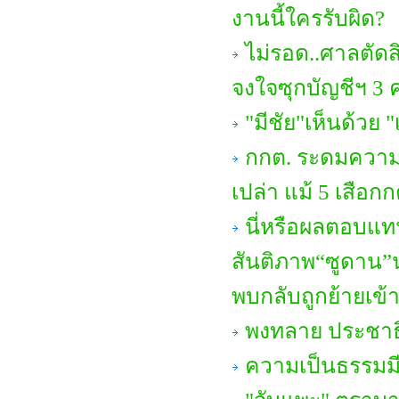
งานนี้ใครรับผิด?
ไม่รอด..ศาลตัดส
จงใจซุกบัญชีฯ 3 คร
"มีชัย"เห็นด้วย "
กกต. ระดมความเห
เปล่า แม้ 5 เสือกก
นี่หรือผลตอบแท
สันติภาพ“ซูดาน
พบกลับถูกย้ายเข้า
พงทลาย ประชาธ
ความเป็นธรรมมีอย