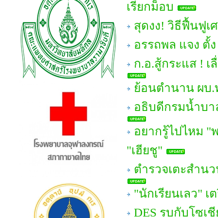
เรียกม็อบ
สุดงง! วิธีฟื้น
อรรถพล แจง ตั้ง
ก.อ.สู้กระแส ! เ
ย้อนตำนาน ผบ.ทอ
อธิบดีกรมน้ำบา
อยากรู้ไปไหม "
"เฮียชู"
ตำรวจเตะสำนวน "
"นักเรียนเลว" เต
DES รบกับโซเชีย