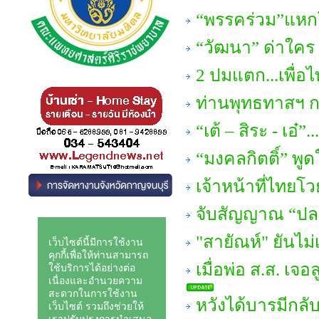
“พรรคร่วม”แหกโค
“วัฒนา” ด่าใคร ! 
2 ปมแตก...เพื่อไ
ท่านพุทธทาสฯ 
“เต้ – สิระ - เ
“มงคลกิตติ์” พูดใ
เจ้าหน้าที่ไทยโวย
จับสัญญาณ “ปล
"สายัณห์" ยันไม่
เมื่อพ่อ ส.ส. เ
หวังได้บารมีกลั