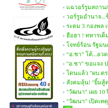
แฉวอร์รูมสถานก
วอร์รูมอำนาจ...
ระดม 3 กองพล เข
ฮือฮา ! ทหารเต็
โจทย์ร้อน รัฐมน
“อ.ชา” โต้...อวดอ
"อ.ชา" ขอแจง ปมร
โดนแล้ว "ผบ.ตร.
สังคมลุ้น! "ยิ้มสู
"วัฒนา" เผย 10 ปี
"วัฒนา" เปิดเหตุ