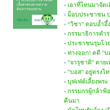
เอาที่ไหนมาจัดเ
ม็อบประชาชน ปล
“วิชา” ตอบอ้ำอึ้
กรรมาธิการตำรวจ 
ประชาชนรุมโวย 
ทางออก! คดี "บอ
"จารุชาติ" ตายเพ
"บอส" อยู่ตรงไ
บุฟเฟ่ต์เลี้ยงพร
กรรมกรผู้กล้าฟ้อ
คืนมา