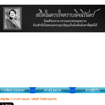
การเมืองการปกครอง
ความรู้ สุขภาพ
ความรู้ทั่วไป
หรัฐฯติด “COVID”แตะ8ล. “ทรัมป์”โชว์ตัวรอบ9วัน