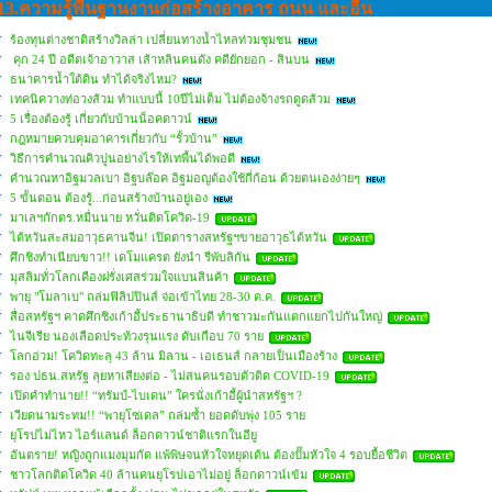
13.ความรู้พื้นฐานงานก่อสร้างอาคาร ถนน และอื่น
ร้องทุนต่างชาติสร้างวิลล่า เปลี่ยนทางน้ำไหลท่วมชุมชน
คุก 24 ปี อดีตเจ้าอาวาส เส้าหลินคนดัง คดียักยอก - สินบน
ธนาคารน้ำใต้ดิน ทำได้จริงไหม?
เทคนิควางท่อวงส้วม ทำแบบนี้ 10ปีไม่เต็ม ไม่ต้องจ้างรถดูดส้วม
5 เรื่องต้องรู้ เกี่ยวกับบ้านน็อคดาวน์
กฎหมายควบคุมอาคารเกี่ยวกับ “รั้วบ้าน”
วิธีการคำนวณคิวปูนอย่างไรให้เทพื้นได้พอดี
คำนวณหาอิฐมวลเบา อิฐบล๊อค อิฐมอญต้องใช้กี่ก้อน ด้วยตนเองง่ายๆ
5 ขั้นตอน ต้องรู้...ก่อนสร้างบ้านอยู่เอง
มาเลฯกักตร.หมื่นนาย หวั่นติดโควิด-19
ไต้หวันสะสมอาวุธคานจีน! เปิดตารางสหรัฐฯขายอาวุธไต้หวัน
ศึกชิงทำเนียบขาว!! เดโมแครต ยังนำ รีพับลิกัน
มุสลิมทั่วโลกเคืองฝรั่งเศสร่วมใจแบนสินค้า
พายุ "โมลาเบ" ถล่มฟิลิปปินส์ จ่อเข้าไทย 28-30 ต.ค.
สื่อสหรัฐฯ คาดศึกชิงเก้าอี้ประธานาธิบดี ทำชาวมะกันแตกแยกไปกันใหญ่
ไนจีเรีย นองเลือดประท้วงรุนแรง ดับเกือบ 70 ราย
โลกอ่วม! โควิดทะลุ 43 ล้าน มิลาน - เอเธนส์ กลายเป็นเมืองร้าง
รอง ปธน.สหรัฐ ลุยหาเสียงต่อ - ไม่สนคนรอบตัวติด COVID-19
เปิดคำทำนาย!! “ทรัมป์-ไบเดน” ใครนั่งเก้าอี้ผู้นำสหรัฐฯ ?
เวียดนามระทม!! “พายุโซเดล” ถล่มซ้ำ ยอดดับพุ่ง 105 ราย
ยุโรปไม่ไหว ไอร์แลนด์ ล็อกดาวน์ชาติแรกในอียู
อันตราย! หญิงถูกแมงมุมกัด แพ้พิษจนหัวใจหยุดเต้น ต้องปั๊มหัวใจ 4 รอบยื้อชีวิต
ชาวโลกติดโควิด 40 ล้านคนยุโรปเอาไม่อยู่ ล็อกดาวน์เข้ม