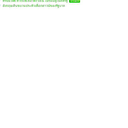
ทรัปม์ เผย หากแพ้เลือกตั้ง ปธน.ไม่ขออยู่ในสหรัฐ
อังกฤษเดินขบวนประท้วงล็อกดาวน์ของรัฐบาล