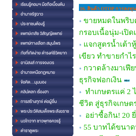
16. สินค้า OTOP การลงทุ
ขายหมดในพริบตา
กรอบเนื้อนุ่ม-เป
แจกสูตรน้ำเต้าห
เขียว ทำขายกำไร
กวาดล้างมาเฟียพ
ธุรกิจฟอกเงิน
ทำเกษตรแค่ 2 ไร่
ชีวิต สู่ธุรกิจเกษต
อย่าซื้อกิน! 20 ยี
55 บาทได้ขนาดนี้