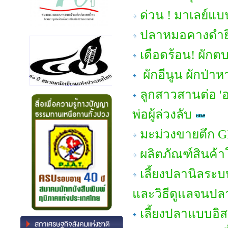
ด่วน ! มาเลย์แบน
ปลาหมอคางดำยึ
เดือดร้อน! ผักต
ผักอีนูน ผักป่า
ลูกสาวสานต่อ 'อ
พ่อผู้ล่วงลับ
มะม่วงขายตึก GI
ผลิตภัณฑ์สินค้
เลี้ยงปลานิลระบ
และวิธีดูแลจนปล
เลี้ยงปลาแบบอิส