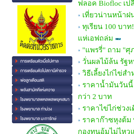
ฟลอค Biofloc เปล
เที่ยวน่านหน้า
ทุเรียน 100 บาท
แห่เอฟถล่ม
"แพรรี่" ถาม "ศ
วั่นผลไม้ล้น ร
วิธีเลี้ยงไก่ไข่ส
ราคาน้ำมันวันนี้
กว่า 2 บาท
ราคาไข่ไก่ช่วง
ราคาก๊าซหุงต้ม พุ
กองทุนอุ้มไม่ไหวแ