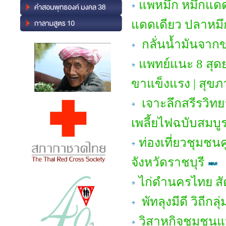
แพหมึก หมึกแดด
แดดเดียว ปลาหมึก
กลั่นน้ำมันจา
แพทย์แนะ 8 สุด
ขาแข็งแรง | สุขภ
เจาะลึกสรีรวิทย
เพลี้ยไฟฉบับสมบู
ท่องเที่ยวชุมชน
จังหวัดราชบุรี
ไก่ดำนครไทย สัต
พัทลุงมีดี วิถีก
วิสาหกิจชุมชนแป