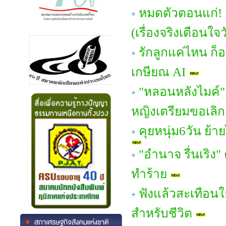
หมดตัวตอนแก่! 
(เรื่องจริงเตือนใจ
รักลูกแค่ไหน ก
เกษียณ AI
"หลอนหลังไมค์" 
หญิงเตรียมขอเลิก!
คุยหนุ่ม6วัน ย้า
"อํานาจ รื่นเริง"
ทำร้าย
ฟังแล้วสะเทือนใ
สำหรับชีวิต