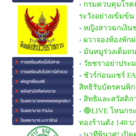
กรมควบคุมโรคยั
ระวังอย่างเข้มข้น
หญิงสาวฉกเงินชา
ผวาจองห้องพักผ
มันหมูร่วงเต็มถ
วัยชราอย่าประมา
ชัวร์ก่อนแชร์ 
สิทธิรับบัตรคนพิ
สิทธิและสวัสดิก
🔴LIVE โหนกระแ
ทองร้านดัง 140 บ
นาทีพินาศ! เปิด