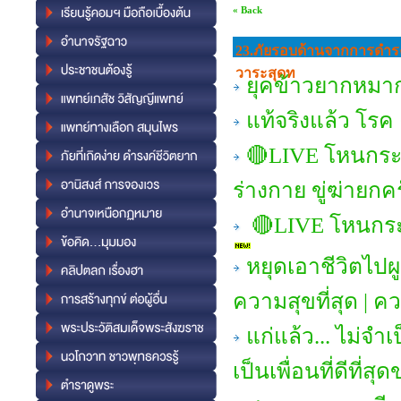
« Back
23.ภัยรอบด้านจากการดํารงช
วาระสุดท
ยุคข้าวยากหมากแ
แท้จริงแล้ว โร
🔴LIVE โหนกระ
ร่างกาย ขู่ฆ่ายกค
🔴LIVE โหนกระแ
หยุดเอาชีวิตไปผ
ความสุขที่สุด | ค
แก่แล้ว... ไม่จำเ
เป็นเพื่อนที่ดีที่ส