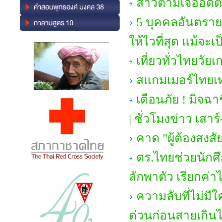
สาวตามเจออดีต
5 บุคคลอันตราย 
ให้ไวที่สุด แม้จ
เที่ยวทั่วไทยวัย
สแกมเมอร์ไทยเ
เตือนภัย ! มิจ
| ชั่วโมงข่าว เสาร์
คาด "ผู้ต้องสง
ตร.ไทยช่วยนักศ
ลักพาตัว เรียกค่า
ความลับที่ไม่มีใค
ด่วนก่อนสายเกิน