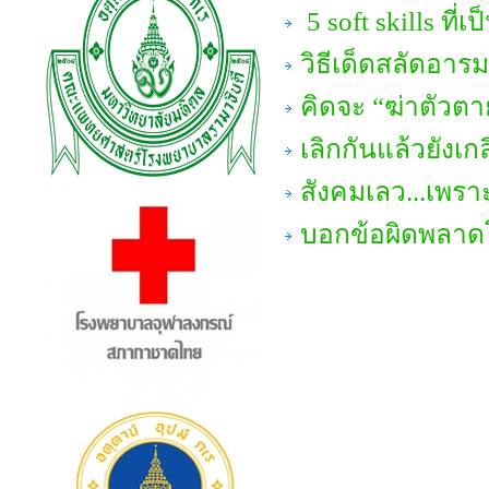
5 soft skills ที่เ
วิธีเด็ดสลัดอาร
คิดจะ “ฆ่าตัวตาย
เลิกกันแล้วยังเก
สังคมเลว...เพรา
บอกข้อผิดพลาดโ