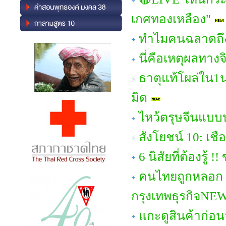
เกศทองเหลือง"
ทำไมคนฉลาดถึง
นี่คือเหตุผลทาง
ธาตุแท้โผล่ใน1นา
มิด
ไหว้ตรุษจีนแบบ
สังโยชน์ 10: เชือก
6 นิสัยที่ต้องรู
คนไทยถูกหลอก 'ท
กรุงเทพธุรกิจNE
แกะดูสินค้าก่อน