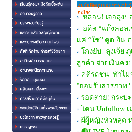
24.ข้อคิดมุมมอง สาระน่ารู้
อะไรง่
หลอน! เจอลุงบอ
อดีต “แก๊งคอลเซ
แค่ “ใช่” ดูดเงินเก
โกงยับ! ลุงเจ้ย 
ลูกค้า จ่ายเงินครบ
คดีรถชน: ทำไมกา
"ยอมรับสารภาพ" แ
รอดตาย! กระบะดิ
โดน Unfollow เย
ผีผู้หญิงหัวหลุ
🔴LIVE โหนกระ