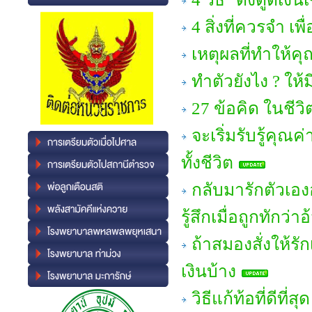
4 สิ่งที่ควรจำ เพ
เหตุผลที่ทำให้คุ
ทำตัวยังไง ? ให้ม
27 ข้อคิด ในชีวิต
จะเริ่มรับรู้คุณ
ทั้งชีวิต
กลับมารักตัวเอง
รู้สึกเมื่อถูกทักว่า
ถ้าสมองสั่งให้ร
เงินบ้าง
วิธีแก้ท้อที่ดีที่สุด