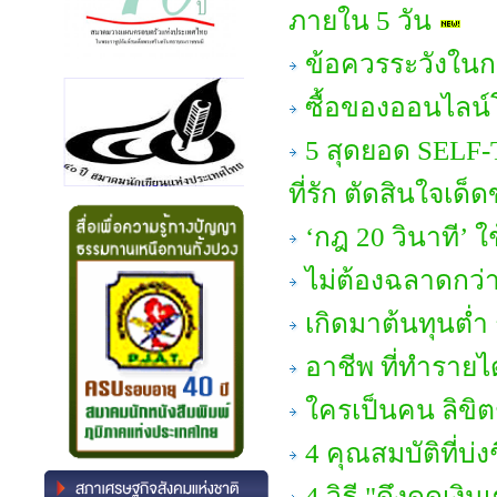
ภายใน 5 วัน
ข้อควรระวังในก
ซื้อของออนไลน์
5 สุดยอด SELF-T
ที่รัก ตัดสินใจเด
‘กฎ 20 วินาที’ ใ
ไม่ต้องฉลาดกว่า
เกิดมาต้นทุนต่ำ 
อาชีพ ที่ทำรายได
ใครเป็นคน ลิขิต
4 คุณสมบัติที่บ่ง
4 วิธี "ดึงดูดเงิ