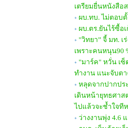
เตรียมยื่นหนังสือ
ผบ.ทบ. ไม่ตอบตั
ผบ.ตร.ยันไร้ซื้อ
"วิทยา” จี้ มท. เ
เพราะคนหนุน90 %
"มาร์ค" หวั่น เ
ทำงาน แนะจับตาดูเ
หลุดจากปากประ
เดินหน้ายุทธศาสตร
ไปแล้วจะช้ำใจทีห
ว่างงานพุ่ง 4.6 