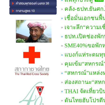
คลัง-ธปท.ยันศก
เชื่อมั่นเอกชนฟื้
เจาะลึก“ความเชื
ธปท.เปิดช่องพัก
SME40%ขอพักหน
แบงก์แห่ระดมทุ
คุมเข้ม“สหกรณ์”
“สหกรณ์”แหล่งห
ส่องสถานะ“สห
THAI จัดเที่ยวบ
ดันไทยฮับโปรตี