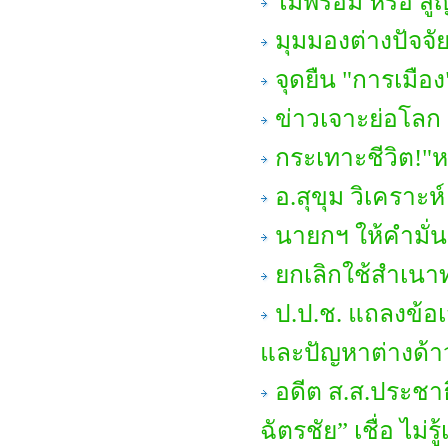
ไม่พร้อม หรือ ส
มุมมองต่างปัจจั
จุดยืน "การเมือง
ข่าวเจาะย่อโลก 
กระเทาะชีวิต!"ห
อ.สุขุม วิเคราะห์
นายกฯ ให้คำมั่น
ยกเลิกใช้สำเน
ป.ป.ช. แถลงข้
และปัญหาต่างด้า
อดีต ส.ส.ประชาธ
ฉัตรชัย” เชื่อ ไม่รู