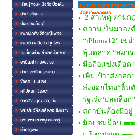
17.การกระจายอํานาจการเ
พัฒนาตลอดมา
2 สาเหตุ ตามก
ความเป็นมาองค์ก
“iPhone12” เขย่
ลุ้นตลาด “สมาร์ท
มือถือแข่งเดือด
เพิ่มเป้า“ส่งออก
ส่งออกไทย“ฟื้นต
รัฐเร่ง“ปลดล็อ
สถาบันต้องมีอยู่
ม็อบชนม็อบ
แพ้ทุกประตู