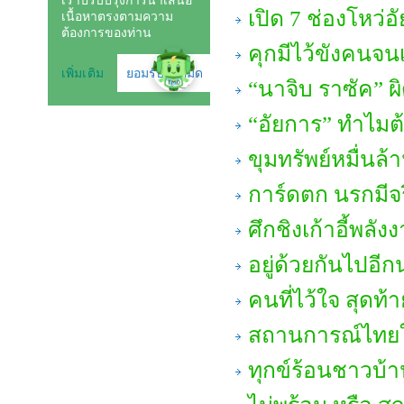
เปิด 7 ช่องโหว่
คุกมีไว้ขังคนจนเ
“นาจิบ ราซัค” ผ
“อัยการ” ทำไมต
ขุมทรัพย์หมื่นล้
การ์ดตก นรกมีจ
ศึกชิงเก้าอี้พลัง
อยู่ด้วยกันไปอี
คนที่ไว้ใจ สุดท้า
สถานการณ์ไทยใ
ทุกข์ร้อนชาวบ้าน