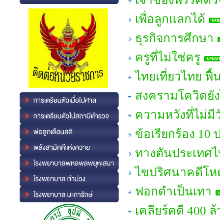
เพื่อลูกแลกได้
ธุรกิจการศึกษา
ครูที่ไม่ใช่ครู
ไทยเที่ยวไทย ฟื้
สงครามโควิดยั
ความหวังที่ไม่มีว
ข้อเรียกร้อง 10
ทางตันประเทศไ
ไขปริศนาคดีโหด 
ฟอกดำเป็นเทา
เคลียร์คดี 400 ล