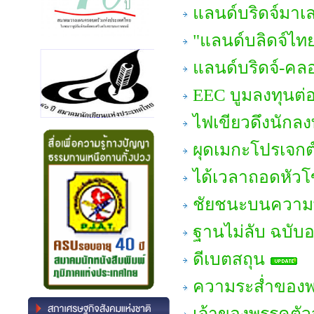
แลนด์บริดจ์มาเ
"แลนด์บลิดจ์ไทย"
แลนด์บริดจ์-คล
EEC บูมลงทุนต่
ไฟเขียวดึงนักลง
ผุดเมกะโปรเจกต์
ได้เวลาถอดหัว
ชัยชนะบนความพ
ฐานไม่ลับ ฉบับอ
ดีเบตสถุน
ความระส่ำของพ
เจ้าของพรรคตัว