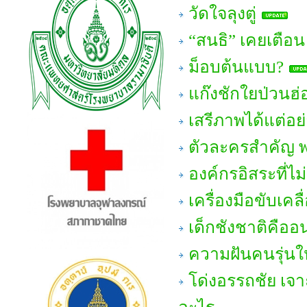
วัดใจลุงตู่
“สนธิ” เคยเตือน 
ม็อบต้นแบบ?
แก๊งชักใยป่วนฮ่
เสรีภาพได้แต่อย่
ตัวละครสำคัญ พ
องค์กรอิสระที่ไม
เครื่องมือขับเคล
เด็กชังชาติคือ
ความฝันคนรุ่นให
โด่งอรรถชัย เจ