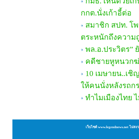
กมธ. เห็นด้วยเก
กกต.นั่งเก้าอี้ต่อ
สมาชิก สปท. โพ
ตระหนักถึงความถ
พล.อ.ประวิตร” ย
คดีชายหูหนวกฆ่
10 เมษายน..เชิญ
ให้คนนั่งหลังรถ
ทำไมเมืองไทย ไ
เว็บไซต์ www.legendnews.net ไม่สงว