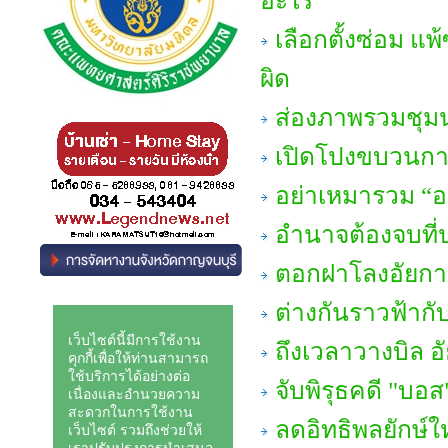
อะไร
เลือกตั้งซ่อม แพ
ผิด
ส่องภาพรวมชุมน
เปิดโปงขบวนกา
อย่าเหมารวม “อย
อำนาจต้องจบที่
ตอกฝาโลงอัยกา
ต่างกันราวฟ้ากั
ถึงเวลาวางบิล อ
จับพิรุธคดี "บอส
ลดอิทธิพลยักษ์ใ