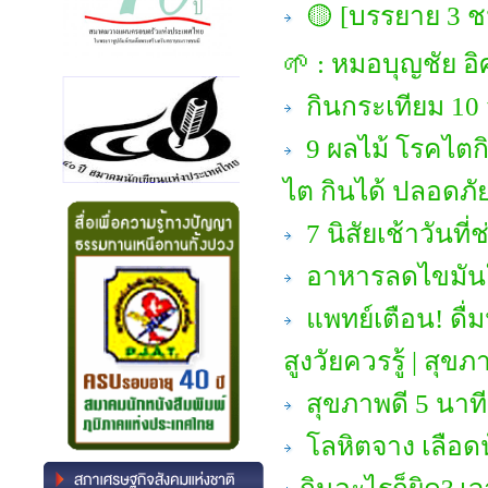
🟡 [บรรยาย 3 ชม
🌱 : หมอบุญชัย อิ
กินกระเทียม 10 วั
9 ผลไม้ โรคไตก
ไต กินได้ ปลอดภัย
7 นิสัยเช้าวัน
อาหารลดไขมันใน
แพทย์เตือน! ดื่มน
สูงวัยควรรู้ | สุขภา
สุขภาพดี 5 นาที
โลหิตจาง เลือดน