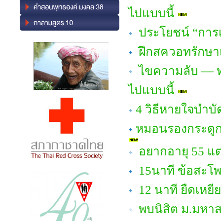
ไปแบบนี้
ประโยชน์ “การเ
ฝึกสควอทรักษาเข
ไขความลับ — ทำ
ไปแบบนี้
4 วิธีหายใจบำบ
หมอนรองกระดูกค
อยากอายุ 55 แต
15นาที ข้อสะโพก
12 นาที ยืดเหยีย
พบนิสิต ม.มหาส