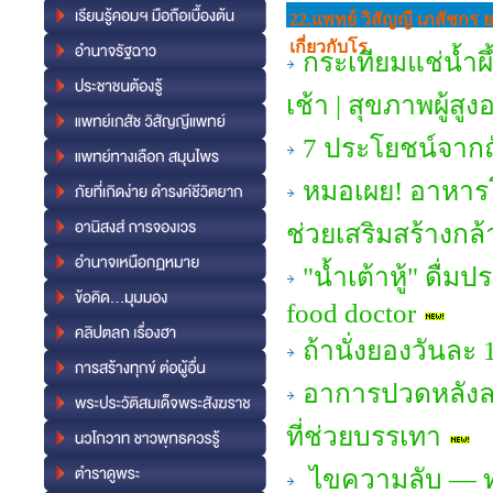
22.แพทย์ วิสัญญี เภสัชกร 
เกี่ยวกับโร
กระเทียมแช่น้ำผึ
เช้า | สุขภาพผู้สูง
7 ประโยชน์จากถั
หมอเผย! อาหารโป
ช่วยเสริมสร้างกล้
"น้ำเต้าหู้" ดื่ม
food doctor
ถ้านั่งยองวันละ 
อาการปวดหลังล
ที่ช่วยบรรเทา
ไขความลับ — ทำ