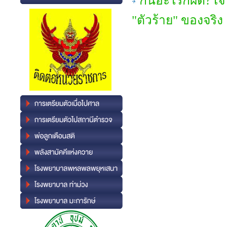
กินอะไรก็ผิด? เจ
"ตัวร้าย" ของจริง