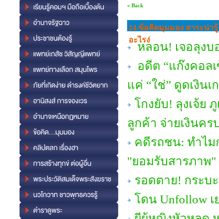
« Back
24.ข้อคิดมุมมอง สาระน่ารู้
อะไรง่
หลอน! เจอลุงบอ
อดีต “แก๊งคอลเซ
แค่ “ใช่” ดูดเงินเก
โกงยับ! ลุงเจ้ย 
ลูกค้า จ่ายเงินครบ
คดีรถชน: ทำไมกา
"ยอมรับสารภาพ" แ
รอดตาย! กระบะดิ
โดน Unfollow เย
ผีผู้หญิงหัวหลุ