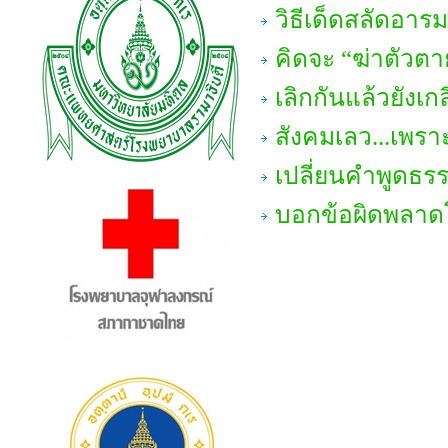
วิธีเด็ดสลัดอาร
คิดจะ “ฆ่าตัวตาย
เลิกกันแล้วยังเก
สังคมเลว...เพรา
เปลี่ยนคำพูดธร
บอกข้อผิดพลาดโ