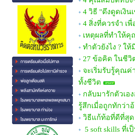
4 วิธี "ดึงดูดเงิ
4 สิ่งที่ควรจำ เพ
เหตุผลที่ทำให้คุ
ทำตัวยังไง ? ให้ม
27 ข้อคิด ในชีวิต
จะเริ่มรับรู้คุณ
ทั้งชีวิต
กลับมารักตัวเอง
รู้สึกเมื่อถูกทักว่า
วิธีแก้ท้อที่ดีที่สุด
5 soft skills ที่เ