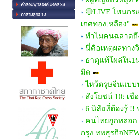
🔴LIVE โหนกระ
เกศทองเหลือง"
ทำไมคนฉลาดถึง
นี่คือเหตุผลทาง
ธาตุแท้โผล่ใน1นา
มิด
ไหว้ตรุษจีนแบบ
สังโยชน์ 10: เชือก
6 นิสัยที่ต้องรู
คนไทยถูกหลอก 'ท
กรุงเทพธุรกิจNE