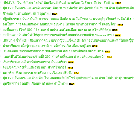
🔴LIVE : วินาที "เสก โลโซ" พ้นเรือนจำคืนตำนานร็อก ใจสั่งมา..ถึงวันกลับบ้าน
🔴LIVE โหนกระแส เอาเงินพวกฉันคืนมา! "พ่อฟอร์ด" อินฟูลฯดัง บิดเงิน 70 ล้าน ผู้เสียหายเพี
ชีวิตพ่อ ในบ้านพักคนชรา| คุณใหม่
ปฏิบัติธรรม 4 วัน 3 คืน🌛 บวชเนกขัมมะ ถือศีล 8 ณ วัดสังฆทาน นนทบุรี | เวียนเทียนต้นไม้🌷
อนุโมทนา "อดีตแม่ทัพกุ้ง" อุปสมบทเรียบง่าย ได้รับฉายาทางธรรมว่า "โชติปัญโญ"
ผมขี่มอเตอร์ไซค์ 800 กิโลเมตรข้ามประเทศไทยเพื่อตามหาอาหารไทยที่ดีที่สุด
รถบ้านจากจีนคันนี้ทำให้อุตสาหกรรมรถบ้านทั้งหมดต้องขายหน้า! Wanaka BYD
เดินป่า 4 ชั่วโมง!! เชื่อแล้วว่าคุณยายชาวญี่ปุ่นแข็งแรง!! รักเมืองไทยจนอยากแนะนำให้คนญี่ปุ่น
น้ำตาซึมเลย เมื่อรู้เหตุผลต่างชาติ ยอมทิ้งบ้านเกิด เพื่อมาอยู่ไทย
จีนยึดหมด "มณฑลห้วยขวาง" รับเงินหยวน ส่อเลี่ยงภาษีหอบเงินกลับชาติ
เบอร์นี้ไม่ใช่เบอร์ของเจ้าหนี้! 200 สายทำสลิ้งแตก ตำรวจลั่นเจอแต่คนบ้า
เรื่องจริงของคนไทย ที่ขับรถบรรทุกในอเมริกา
จยย.ขี่ตามหลังเห็นแสงวาบ ก่อนฟ้าผ่าไรเดอร์
นก จริยา พึ่งทางธรรม ยอมรับความจริงและปรับตัว
🔴LIVE โหนกระแส อ้าวเห้ย! ไหนบอกแค่ยืมไปโชว์ สุดท้ายมาบิด 10 ล้าน ไม่คืนซ้ำขู่ฆ่ายกครั
ทุนจีนทำถึง ! ถมดินเกือบเท่ากำแพง ทำน้ำท่วม