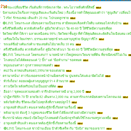
ปวง
ธรรมะเปลี่ยนชีวิต เริ่มต้นที่การขัดเกลาจิต : พระโอวาทสิ่งศักดิ์สิทธิ์
นิทานสอนใจเรื่องการสูญเสียและเริ่มต้นใหม่ | เรื่องนี้อาจทำให้คุณมองคำว่า “สูญเสีย” เปลี่
ไวรัล! รักของพ่อ เดินเท้า 20 กม. ไปกอดลูกชาย
🔴LIVE โหนกระแส เมียขอความเป็นธรรม สามีหลอดเลือดหัวใจตีบ แต่หมอไล่กลับบ้าน
ครึ่งชีวิตที่เหลือ ควรฟังสักครั้ง! คู่มือวิชาตัวเบา วัย 40-60 ปี ให้ชีวิตมีความสุขที่สุด
จิตวิทยาที่ทำให้เรา ฉลาดเหนือคน 99% | จิตวิทยาชั้นสูง ที่ทำให้คุณคิดและตัดสินใจเฉียบคม เ
เตรียมใจในวัยแก่ชรา..ธรรมะคลายทุกข์ พระมหาบุญช่วย ปัญญาวชิโร
รถเมล์ซิ่งอ้างคันเร่งค้าง ชนเสยต้นไม้บาดเจ็บ 10 คน
ครึ่งชีวิตที่เหลือ ควรฟังสักครั้ง! คู่มือวิชาตัวเบา วัย 40-60 ปี ให้ชีวิตมีความสุขที่สุด
🔴LIVE โหนกระแส โคตรแสบ!!! นายหน้าสาวใหญ่หลอกเวียนขายที่ดิน ที่ธรณีสงฆ์ก็ไม่เว้น
โกงสอบไม่ได้ตัดตอนแค่ "2 บิ๊ก" แต่ "มือทำงาน" รอดหมด
หนุ่มนอนศาลา ถูกสาวหลอกหมดตัว
คบ3วัน ตาหอบสินสอด3,199บาท ขอแต่งยาย
ดรามาสนั่น! สาวร้องจอดรถหน้าบ้านฝั่งตรงข้าม ปูนหล่นใส่แต่เอาผิดไม่ได้
ทัวร์เถื่อน! ลอยแพผู้แสวงบุญสูญกว่า 4 ล้านบาท
สาวเปิดใจ หลังทริปจบไม่เป็นอย่างที่คิด
ฮือฮา ! ขุดพบแหวนทองคำ จารึกอักษรพราหมี อายุ 2,000 ปี
ปาฏิหาริย์รัก 70 ปี! ยายวัย 82 เดินทาง 2,000 กม. ตามหารักแรกสมัยสงครามโลกจนเจอ
หลังวัยห้าสิบ ชีวิตจะเปิดโปงทุกสิ่งที่เราเคยปลูกไว้
อายุเลยห้าสิบแล้ว คนฉลาดต้องรู้จักขี้เกียจสามเรื่องนี้
หลังอายุ 60 ต้องรู้ 3 กฎทองของชีวิต ยิ่งทำได้ยิ่งแก่ตัวอย่างมีความสุข
ที่เเรก!น้าต๋อย เซมเบ้ เปิดใจถูกโกงหมดตัวโยงนักธุรกิจดังใช้โรงเเรมหรูลวงเหยื่อ
อายุเลยห้าสิบแล้ว คนฉลาดต้องรู้จักขี้เกียจสามเรื่องนี้
🔴LIVE โหนกระแส ชาวบ้านเอือม ป้าตัวซีเคร็ท กับ "ปังปัง" หมาของเขา!!!