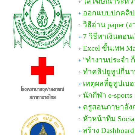
ใส่โฆษณาระหว่า
ออกแบบปกคลิปย
วิธีอ่าน paper (ง
7 วิธีหาเงินตอนเ
Excel ขั้นเทพ M
"ทำงานประจำ ก็
ทำคลิปยูทูปกี่นา
เหตุผลที่ยูทูปเบ
นักกีฬา e-sports
ครูสอนภาษาอัง
หัวหน้าทีม Soci
สร้าง Dashboard