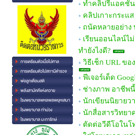
ทำคลิปรีแอคชั่น
คลิปเกาะกระแส 
ถนัดหลายอย่าง ท
เรียนออนไลน์ไม่
ทำยังไงดี?
วิธีเช็ก URL ของ
ฟีเจอร์เด็ด Goog
ช่างภาพ อาชีพน
นักเขียนนิยายวา
นักสื่อสารวิทยา
ตัดต่อวีดีโอในโท