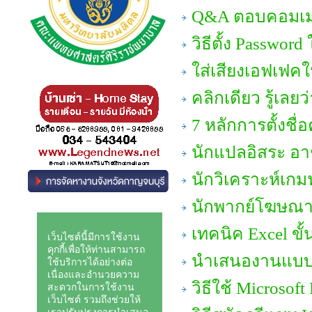
Q&A ตอบคอมเมนต
วิธีตั้ง Passwor
ใส่เสียงเอฟเฟคใ
คลิกเดียว รู้เลย
7 หลักการตั้งชื
นักแปลอิสระ อา
นักวิเคราะห์เกม
นักพากย์โฆษณา
เทคนิค Excel ขั้
นำเสนองานแบบมื
วิธีใช้ Microsof