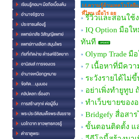
14.ความรู้ด้านเทคโนโลยี
ที่ไหน เมื่อไร อย
รีวิวและสอนใช้
IQ Option มือใหม
ทันที
Olymp Trade มือ
7 เนื้อหาที่มีคว
ระวังรายได้ไม่ข
อย่าเพิ่งทำยูทูบ ถ้
ทำเว็บขายของออน
Bridgefy สื่อสา
ขั้นตอนติดตั้ง 
วีดีโอนี้สร้างมา