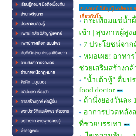
22.แพทย์ วิสัญญี เภสัชกร 
เกี่ยวกับโร
กระเทียมแช่น้ำผึ
เช้า | สุขภาพผู้สูง
7 ประโยชน์จากถั
หมอเผย! อาหารโป
ช่วยเสริมสร้างกล้
"น้ำเต้าหู้" ดื่ม
food doctor
ถ้านั่งยองวันละ 
อาการปวดหลังล
ที่ช่วยบรรเทา
ไขความลับ — ทำ