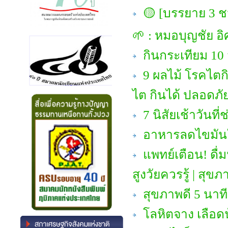
🟡 [บรรยาย 3 ชม
🌱 : หมอบุญชัย อิ
กินกระเทียม 10 วั
9 ผลไม้ โรคไตก
ไต กินได้ ปลอดภัย
7 นิสัยเช้าวัน
อาหารลดไขมันใน
แพทย์เตือน! ดื่มน
สูงวัยควรรู้ | สุขภา
สุขภาพดี 5 นาที
โลหิตจาง เลือดน