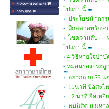
ไปแบบนี้
ประโยชน์ “การเ
ฝึกสควอทรักษาเข
ไขความลับ — ทำ
ไปแบบนี้
4 วิธีหายใจบำบ
หมอนรองกระดูกค
อยากอายุ 55 แต
15นาที ข้อสะโพก
12 นาที ยืดเหยีย
พบนิสิต ม.มหาส