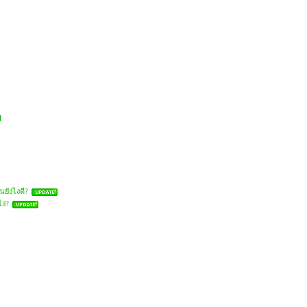
นยังไงดี?
ไง?