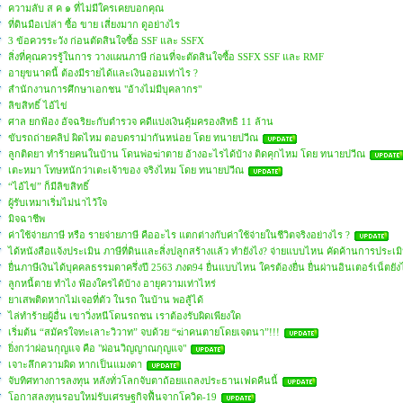
ความลับ ส ค ๑ ที่ไม่มีใครเคยบอกคุณ
ที่ดินมือเปล่า ซื้อ ขาย เสี่ยงมาก ดูอย่างไร
3 ข้อควรระวัง ก่อนตัดสินใจซื้อ SSF และ SSFX
สิ่งที่คุณควรรู้ในการ วางแผนภาษี ก่อนที่จะตัดสินใจซื้อ SSFX SSF และ RMF
อายุขนาดนี้ ต้องมีรายได้และเงินออมเท่าไร ?
สำนักงานการศึกษาเอกชน "อ้างไม่มีบุคลากร"
ลิขสิทธิ์ ไอ้ไข่
ศาล ยกฟ้อง อัจฉริยะกับตำรวจ คดีแบ่งเงินคุ้มครองสิทธิ 11 ล้าน
ขับรถถ่ายคลิป ผิดไหม ตอบดราม่ากันหน่อย โดย ทนายปวีณ
ลูกติดยา ทำร้ายคนในบ้าน โดนพ่อฆ่าตาย อ้างอะไรได้บ้าง ติดคุกไหม โดย ทนายปวีณ
เตะหมา โทษหนักว่าเตะเจ้าของ จริงไหม โดย ทนายปวีณ
“ไอ้ไข่” ก็มีลิขสิทธิ์
ผู้รับเหมาเริ่มไม่น่าไว้ใจ
มิจฉาชีพ
ค่าใช้จ่ายภาษี หรือ รายจ่ายภาษี คืออะไร แตกต่างกับค่าใช้จ่ายในชีวิตจริงอย่างไร ?
ได้หนังสือแจ้งประเมิน ภาษีที่ดินและสิ่งปลูกสร้างแล้ว ทำยังไง? จ่ายแบบไหน คัดค้านการประเมิ
ยื่นภาษีเงินได้บุคคลธรรมดาครึ่งปี 2563 ภงด94 ยื่นแบบไหน ใครต้องยื่น ยื่นผ่านอินเตอร์เน็ตยัง
ลูกหนี้ตาย ทำไง ฟ้องใครได้บ้าง อายุความเท่าไหร่
ยาเสพติดหากไม่เจอที่ตัว ในรถ ในบ้าน พอสู้ได้
ไล่ทำร้ายผู้อื่น เขาวิ่งหนีโดนรถชน เราต้องรับผิดเพียงใด
เริ่มต้น “สมัครใจทะเลาะวิวาท” จบด้วย “ฆ่าคนตายโดยเจตนา”!!!
ยิ่งกว่าผ่อนกุญแจ คือ "ผ่อนวิญญาณกุญแจ"
เจาะลึกความผิด หากเป็นแมงดา
จับทิศทางการลงทุน หลังทั่วโลกจับตาถ้อยแถลงประธานเฟดคืนนี้
โอกาสลงทุนรอบใหม่รับเศรษฐกิจฟื้นจากโควิด-19