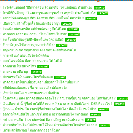
ระวังโดนหลอก! วิธีตรวจสอบ โฉนดจริง -โฉนดปลอม ด้วยตัวเอง
ใครมีที่ดินต้องดู!! โฉนดครุฑแดง ครุฑเขียว ครุฑดำ ต่างกันอย่างไร
อยากมีที่ดินต้องดู!! ที่ดินต้องห้าม ที่ดินแบบไหนไม่ควรซื้อ!!
เพื่อนบ้านสร้างรั้วรุกล้ำ ผิดแพ่งหรืออาญา
โดนฟ้องบัตรเครดิต แต่บ้านผ่อนอยู่ ยึดได้ไหม
ทางออกเคสรถชน~กรณี..."ไม่มี/ไม่หนี/ไม่จ่าย"
จะเลี้ยงสัตว์ต้องดูให้ดี~มิฉะนั้นจะมีความผิด?
รักษาผิด,คนไข้ตาย~กฎหมายว่ายังไง?
ปัญหาแนวเขต ปัญหาข้างเคียง ข้อขัดแย้งที่ป้องกันได้
การเตรียมตัวก่อนถึงวันรังวัดที่ดิน
ออกโฉนดที่ดิน มือเปล่า บนเกาะ ได้ ไม่ได้
จ้างทนาย ใช้เงินเท่าไหร่
อายุความ คดีอาญา
ขับรถชนสัตว์บนถนน ใครรับผิดชอบ
ทำความเข้าใจค่าเลี้ยงดูบุตร “เลี้ยงลูก” ไม่ได้ “เลี้ยงแม่”
สลิปปลอมย้อมแมว ซื้อ-ขายออนไลน์ต้องระวัง
เรียกร้องกับใคร ของหายเพราะส่งผิดบ้าน
โฉนดที่ดิน นส4 ตราครุฑแดง คืออะไร ? สามารถซื้อขาย จดจำนอง ได้หรือเปล่า ?
เงินเดือนเท่านี้ กู้ซื้อบ้านได้กี่ล้านบาท ? ธนาคารเขาคิดยังไง ค่า DSR คืออะไร ?
กู้ร่วม vs ค้ำประกัน เวลากู้ซื้อบ้านต่างกันยังไง ? มีอะไรต้องระวังบ้าง
ออกรถให้คนอื่นใช้ แล้วเขาไม่ผ่อน เอารถกลับยังไง มีทางออก
กล่าวหาคนอื่น ว่าเขาลักทรัพย์ มีความผิดฐานหมิ่นประมาท
ตำรวจค้นบ้านโดยไม่มีหมาย ได้ไหม ตำรวจค้นบ้านโดยอ้างบัตร ปปส
เตรียมตัวให้พร้อม ไม่พลาดการออกโฉนด