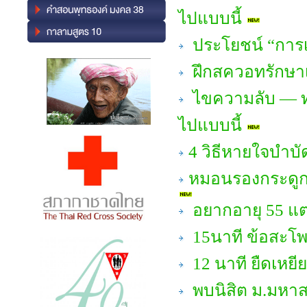
ไปแบบนี้
ประโยชน์ “การเ
ฝึกสควอทรักษาเข
ไขความลับ — ทำ
ไปแบบนี้
4 วิธีหายใจบำบ
หมอนรองกระดูกค
อยากอายุ 55 แต
15นาที ข้อสะโพก
12 นาที ยืดเหยีย
พบนิสิต ม.มหาส