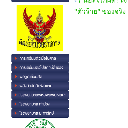
กินอะไรก็ผิด? เจ
"ตัวร้าย" ของจริง