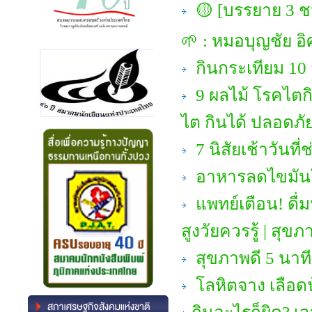
🟡 [บรรยาย 3 ชม
🌱 : หมอบุญชัย อิ
กินกระเทียม 10 วั
9 ผลไม้ โรคไตก
ไต กินได้ ปลอดภัย
7 นิสัยเช้าวัน
อาหารลดไขมันใน
แพทย์เตือน! ดื่มน
สูงวัยควรรู้ | สุขภา
สุขภาพดี 5 นาที
โลหิตจาง เลือดน