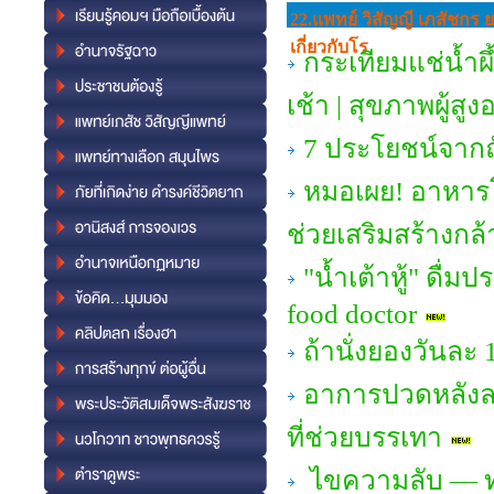
22.แพทย์ วิสัญญี เภสัชกร 
เกี่ยวกับโร
กระเทียมแช่น้ำผึ
เช้า | สุขภาพผู้สูง
7 ประโยชน์จากถั
หมอเผย! อาหารโป
ช่วยเสริมสร้างกล้
"น้ำเต้าหู้" ดื่ม
food doctor
ถ้านั่งยองวันละ 
อาการปวดหลังล
ที่ช่วยบรรเทา
ไขความลับ — ทำ