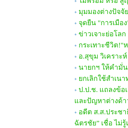
ไม่พร้อม หรือ ส
มุมมองต่างปัจจั
จุดยืน "การเมือง
ข่าวเจาะย่อโลก 
กระเทาะชีวิต!"ห
อ.สุขุม วิเคราะห์
นายกฯ ให้คำมั่น
ยกเลิกใช้สำเน
ป.ป.ช. แถลงข้
และปัญหาต่างด้า
อดีต ส.ส.ประชาธ
ฉัตรชัย” เชื่อ ไม่รู