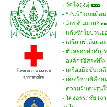
วัดใจลุงตู่
“สนธิ” เคยเตือน 
ม็อบต้นแบบ?
แก๊งชักใยป่วนฮ่
เสรีภาพได้แต่อย่
ตัวละครสำคัญ พ
องค์กรอิสระที่ไม
เครื่องมือขับเคล
เด็กชังชาติคือ
ความฝันคนรุ่นให
โด่งอรรถชัย เจ