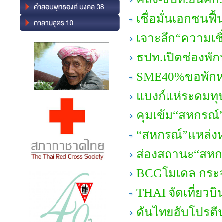
เชื่อมั่นเอกชนฟื้
เจาะลึก“ความเชื
ธปท.เปิดช่องพัก
SME40%ขอพักหน
แบงก์แห่ระดมทุ
คุมเข้ม“สหกรณ์”
“สหกรณ์”แหล่งห
ส่องสถานะ“สห
BCGโมเดล กระจา
THAI จัดเที่ยวบ
ดันไทยฮับโปรตี