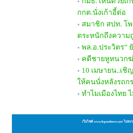
กมธ. เห็นด้วยเก
กกต.นั่งเก้าอี้ต่อ
สมาชิก สปท. โพ
ตระหนักถึงความถ
พล.อ.ประวิตร” ย
คดีชายหูหนวกฆ่
10 เมษายน..เชิญ
ให้คนนั่งหลังรถ
ทำไมเมืองไทย ไ
เว็บไซต์ www.legendnews.net ไม่สงว