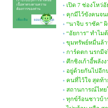
เปิด 7 ช่องโหว่
คุกมีไว้ขังคนจนเ
“นาจิบ ราซัค” ผ
“อัยการ” ทำไมต
ขุมทรัพย์หมื่นล้
การ์ดตก นรกมีจ
ศึกชิงเก้าอี้พลัง
อยู่ด้วยกันไปอี
คนที่ไว้ใจ สุดท้า
สถานการณ์ไทยใ
ทุกข์ร้อนชาวบ้าน