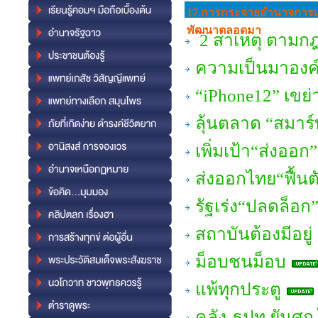
17.การกระจายอํานาจการเ
พัฒนาตลอดมา
2 สาเหตุ ตามก
ความเป็นมาองค์ก
“iPhone12” เขย่
ลุ้นตลาด “สมาร์ท
เพิ่มเป้า“ส่งออก
ส่งออกไทย“ฟื้นต
รัฐเร่ง“ปลดล็อ
สถาบันต้องมีอยู่
ม็อบชนม็อบ
แพ้ทุกประตู
คลัง-ธปท.ยันศก