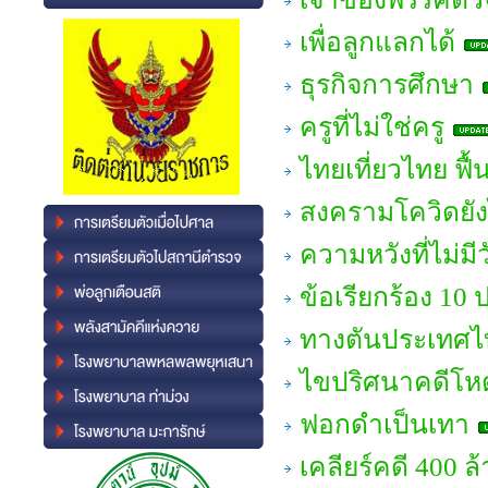
เพื่อลูกแลกได้
ธุรกิจการศึกษา
ครูที่ไม่ใช่ครู
ไทยเที่ยวไทย ฟื้
สงครามโควิดยั
ความหวังที่ไม่มีว
ข้อเรียกร้อง 10
ทางตันประเทศไ
ไขปริศนาคดีโหด 
ฟอกดำเป็นเทา
เคลียร์คดี 400 ล