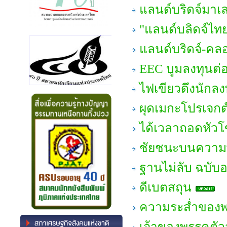
แลนด์บริดจ์มาเ
"แลนด์บลิดจ์ไทย"
แลนด์บริดจ์-คล
EEC บูมลงทุนต่
ไฟเขียวดึงนักลง
ผุดเมกะโปรเจกต์
ได้เวลาถอดหัว
ชัยชนะบนความพ
ฐานไม่ลับ ฉบับอ
ดีเบตสถุน
ความระส่ำของพ
เจ้าของพรรคตัว