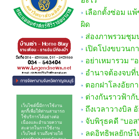
อะไร
เลือกตั้งซ่อม แพ
ผิด
ส่องภาพรวมชุมน
เปิดโปงขบวนกา
อย่าเหมารวม “อย
อำนาจต้องจบที่
ตอกฝาโลงอัยกา
ต่างกันราวฟ้ากั
ถึงเวลาวางบิล อ
จับพิรุธคดี "บอส
ลดอิทธิพลยักษ์ใ