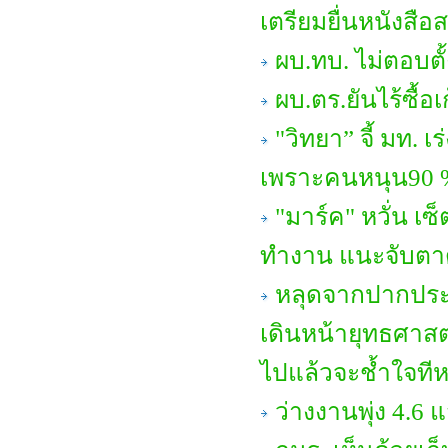
เตรียมยื่นหนังสือ
ผบ.ทบ. ไม่ตอบตั
ผบ.ตร.ยันไร้ซื้อ
"วิทยา” จี้ มท. เ
เพราะคนหนุน90 %
"มาร์ค" หวั่น เ
ทำงาน แนะจับตาดูเ
หลุดจากปากประ
เดินหน้ายุทธศาสตร
ไปแล้วจะช้ำใจทีห
ว่างงานพุ่ง 4.6 