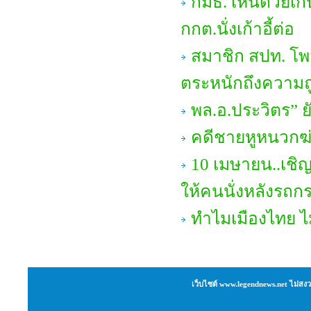
กมธ. เห็นด้วยเก
กกต.นั่งเก้าอี้ต่อ
สมาชิก สปท. โพ
ตระหนักถึงความถ
พล.อ.ประวิตร” ย
คดีชายหูหนวกฆ่
10 เมษายน..เชิญ
ให้คนนั่งหลังรถ
ทำไมเมืองไทย ไ
เว็บไซต์ www.legendnews.net ไม่สงว