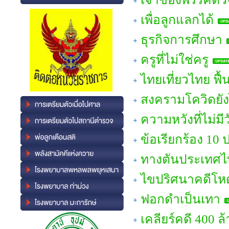
เพื่อลูกแลกได้
ธุรกิจการศึกษา
ครูที่ไม่ใช่ครู
ไทยเที่ยวไทย ฟื้
สงครามโควิดยั
ความหวังที่ไม่มีว
ข้อเรียกร้อง 10
ทางตันประเทศไ
ไขปริศนาคดีโหด 
ฟอกดำเป็นเทา
เคลียร์คดี 400 ล