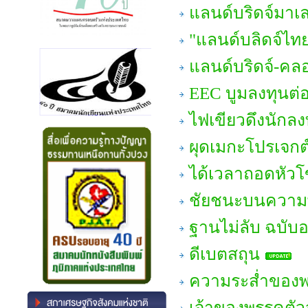
แลนด์บริดจ์มาเ
"แลนด์บลิดจ์ไทย"
แลนด์บริดจ์-คล
EEC บูมลงทุนต่
ไฟเขียวดึงนักลง
ผุดเมกะโปรเจกต์
ได้เวลาถอดหัว
ชัยชนะบนความพ
ฐานไม่ลับ ฉบับอ
ดีเบตสถุน
ความระส่ำของพ
เจ้าของพรรคตัว