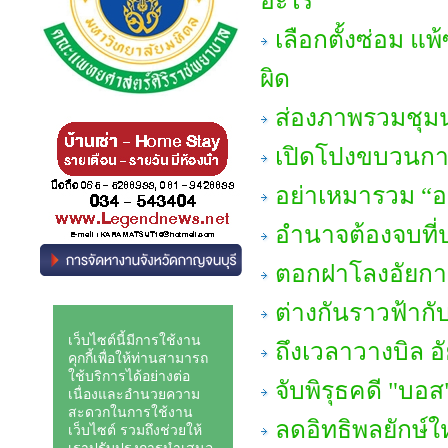
อะไร
เลือกตั้งซ่อม แพ
ผิด
ส่องภาพรวมชุมน
เปิดโปงขบวนกา
อย่าเหมารวม “อย
อำนาจต้องจบที่
ตอกฝาโลงอัยกา
ต่างกันราวฟ้ากั
ถึงเวลาวางบิล อ
จับพิรุธคดี "บอส
ลดอิทธิพลยักษ์ใ