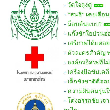
วัดใจลุงตู่
“สนธิ” เคยเตือน 
ม็อบต้นแบบ?
แก๊งชักใยป่วนฮ่
เสรีภาพได้แต่อย่
ตัวละครสำคัญ พ
องค์กรอิสระที่ไม
เครื่องมือขับเคล
เด็กชังชาติคือ
ความฝันคนรุ่นให
โด่งอรรถชัย เจ