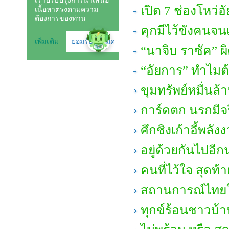
เปิด 7 ช่องโหว่
คุกมีไว้ขังคนจนเ
“นาจิบ ราซัค” ผ
“อัยการ” ทำไมต
ขุมทรัพย์หมื่นล้
การ์ดตก นรกมีจ
ศึกชิงเก้าอี้พลัง
อยู่ด้วยกันไปอี
คนที่ไว้ใจ สุดท้า
สถานการณ์ไทยใ
ทุกข์ร้อนชาวบ้าน