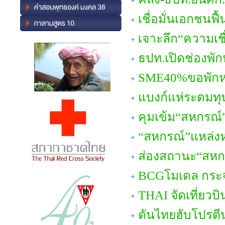
เชื่อมั่นเอกชนฟื้
เจาะลึก“ความเชื
ธปท.เปิดช่องพัก
SME40%ขอพักหน
แบงก์แห่ระดมทุ
คุมเข้ม“สหกรณ์”
“สหกรณ์”แหล่งห
ส่องสถานะ“สห
BCGโมเดล กระจา
THAI จัดเที่ยวบ
ดันไทยฮับโปรตี