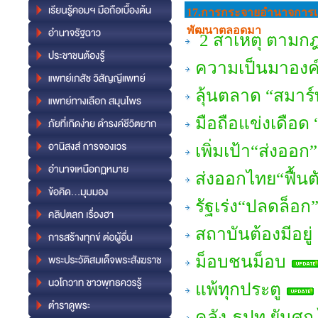
17.การกระจายอํานาจการเ
พัฒนาตลอดมา
2 สาเหตุ ตามก
ความเป็นมาองค์ก
ลุ้นตลาด “สมาร์ท
มือถือแข่งเดือด
เพิ่มเป้า“ส่งออก
ส่งออกไทย“ฟื้นต
รัฐเร่ง“ปลดล็อ
สถาบันต้องมีอยู่
ม็อบชนม็อบ
แพ้ทุกประตู
คลัง-ธปท.ยันศก