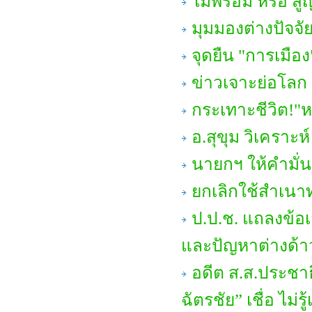
ไม่พร้อม หรือ ส
มุมมองต่างปัจจั
จุดยืน "การเมือง
ข่าวเจาะย่อโลก 
กระเทาะชีวิต!"ห
อ.สุขุม วิเคราะห์
นายกฯ ให้คำมั่น
ยกเลิกใช้สำเน
ป.ป.ช. แถลงข้
และปัญหาต่างด้า
อดีต ส.ส.ประชาธ
ฉัตรชัย” เชื่อ ไม่รู