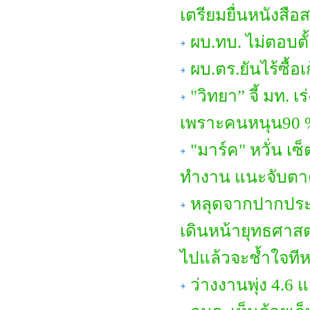
เตรียมยื่นหนังสือ
ผบ.ทบ. ไม่ตอบตั
ผบ.ตร.ยันไร้ซื้อ
"วิทยา” จี้ มท. เ
เพราะคนหนุน90 %
"มาร์ค" หวั่น เ
ทำงาน แนะจับตาดูเ
หลุดจากปากประ
เดินหน้ายุทธศาสตร
ไปแล้วจะช้ำใจทีห
ว่างงานพุ่ง 4.6 