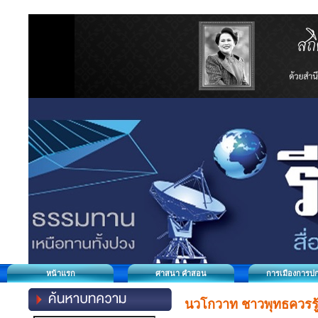
หน้าแรก
ศาสนา คำสอน
การเมืองการป
นวโกวาท ชาวพุทธควรรู