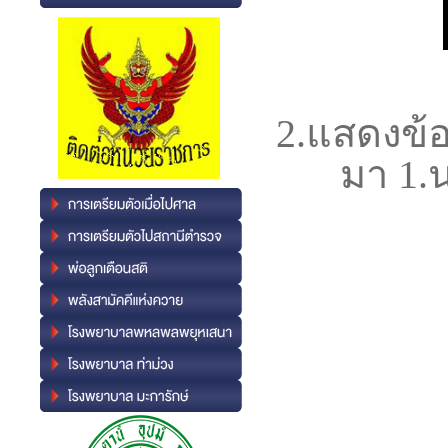
2.
แสดงข้อ
มา 1.น