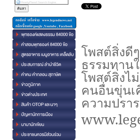
โพสต์สิ่งดี
ธรรมทานให้
โพสต์สิ่งไม
คนอื่นขุ่น
ความ
ปราร
www.leg