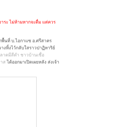
จจาระ ไม่ห้ามหากจะดื่ม แต่ควร
กพื้นที่ บ.ไอกาแซ อ.ศรีสาคร
วางทิ้งไว้กลับใสราวปาฏิหาริย์
หลาดมีสีดำ ชาวบ้านเชื่อ
วาส
ได้ออกมาเปิดเผยหลัง ส่งเจ้า