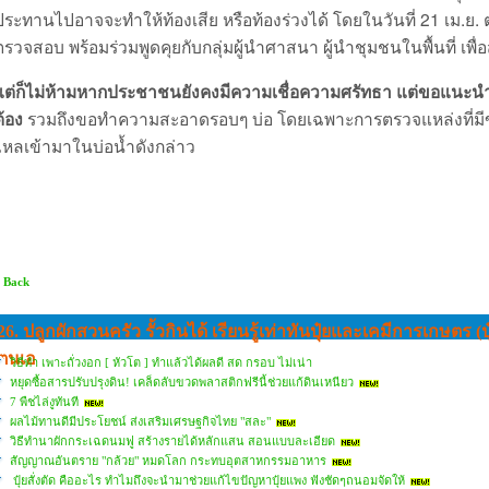
ประทานไปอาจจะทำให้ท้องเสีย หรือท้องร่วงได้ โดยในวันที่ 21 เม.ย.
ตรวจสอบ พร้อมร่วมพูดคุยกับกลุ่มผู้นำศาสนา ผู้นำชุมชนในพื้นที่ เพื่อ
แต่ก็ไม่ห้ามหากประชาชนยังคงมีความเชื่อความศรัทธา แต่ขอแนะนำการด
ต้อง
รวมถึงขอทำความสะอาดรอบๆ บ่อ โดยเฉพาะการตรวจแหล่งที่มีของเ
ไหลเข้ามาในบ่อน้ำดังกล่าว
 Back
26. ปลูกผักสวนครัว รั้วกินได้ เรียนรู้เท่าทันปุ๋ยและเคมีการเกษตร (ป
ตนเอ
วิธีทำ เพาะถั่วงอก [ หัวโต ] ทำแล้วได้ผลดี สด กรอบ ไม่เน่า
หยุดซื้อสารปรับปรุงดิน! เคล็ดลับขวดพลาสติกฟรีนี้ช่วยแก้ดินเหนียว
7 พืชไล่งูทันที
ผลไม้ทานดีมีประโยชน์ ส่งเสริมเศรษฐกิจไทย "สละ"
วิธีทำนาผักกระเฉดนมฟู สร้างรายได้หลักแสน สอนแบบละเอียด
สัญญาณอันตราย "กล้วย" หมดโลก กระทบอุตสาหกรรมอาหาร
ปุ๋ยสั่งตัด คืออะไร ทำไมถึงจะนำมาช่วยแก้ไขปัญหาปุ๋ยแพง ฟังชัดๆถนอมจัดให้