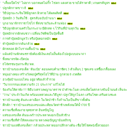
“เลี้ยงเป็ดไข่” ไม่ยาก บอกหมดไม่กั๊ก ไข่ดก แดงสวย ขายได้ราคาดี | เกษตรสัญจร
ปลูกผักกาดขาว🥬
วิธีปลูกมะระจีนให้มีลูกดก ผิวสวย ได้ผลผลิตดี
ปุ๋ยหมัก 3 วันทันใช้ : สูตรลับฉบับบ้านนา
บุกอาณาจักรราชาไข่ไก่ ที่ส่งขายวันละล้านฟอง
วิธีปลูกผักสวนครัวในกระถาง มีผักสด ๆ ไว้กินที่บ้านทุกวัน
ปุ๋ยหมักจากผักตบชวา เปลี่ยนวัชพืชเป็นปุ๋ยชั้นดี
การทำปุ๋ยหมักมูลวัว หรือปุ๋ยคอกหมัก
ทำปุ๋ยหมักจากต้นกล้วย
ผักหลอด ผักโบราณพื้นบ้าน
แม้แต่บ้านพักคนชรายังต้องมีเงินเลยไม่งั้นต้องไปอยู่แบบอนาถา
ทิ้งหมาจรจัด-เปิดปม
8โจ๋ทรชนรุมกระทืบ‘ดต.
ชาวบ้านขอเลขเด็ด ‘ต้นเป๋ย’ ตอนพลบค่ำมาชัดๆ 3 ตัวเต็มๆ 2 ชุดเลข แห่ซื้อเกลี้ยงแผง
หนุ่มอ่างทอง สร้างวังพ่อปู่ศรีสุทโธไว้ที่บ้าน ถูกหวย 8 งวดติด
ฮวงจุ้ยบ้านแบบไหน อยู่อาศัยแล้วร่ำรวย
"วิบากกรรมเเห่งความรัก 21 ประการ" แก้ไขได้
จ้องกันให้ตาพัง !!! พิธีบวงสรวงพญานาคราช ป่าคำชะโนด เลขเด็ดโผล่กลางขันน้ำมนต์ เห็นจะๆ
"ว่าน" ประจำวันเกิด พร้อมบทสวดและวิธีบูชา ปลูกให้ถูกโฉลก เสริมโชค เสริมดวงชะต
ชาวบ้านแห่ดู ต้นสะเดาเผือก ในวัดป่าช้า กิ่งก้านใบเป็นสีขาวทั้งต้น
คึกคัก ! ชาวบ้านแห่ขอเลขแม่ตะเคียนวัดท่าช้างหลังจมใต้น้ำ700 ปี
ความเชื่อที่งมงาย พุทธทาส อินทปัญโญ
แห่ขอเลขเด็ด ต้นมะพร้าวประหลาดงอกเป็นหัวช้าง
ความเชื่อที่ทำให้หลงงมงาย หลวงพ่อปัญญานันทภิกขุ
ชาวบ้านแห่ตีเลขเด็ด!! กล้วยประหลาดออกปลีกลางต้น-เชื่อให้โชคพรุ่งนี้หวยออก