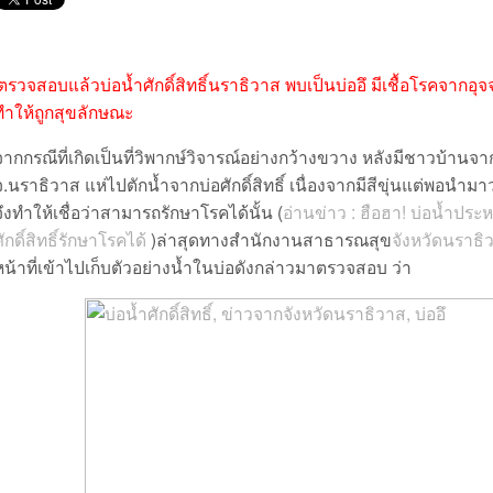
ตรวจสอบแล้วบ่อน้ำศักดิ์สิทธิ์นราธิวาส พบเป็นบ่ออึ มีเชื้อโรคจากอุ
ทำให้ถูกสุขลักษณะ
จากกรณีที่เกิดเป็นที่วิพากษ์วิจารณ์อย่างกว้างขวาง หลังมีชาวบ้านจา
จ.นราธิวาส แห่ไปตักน้ำจากบ่อศักดิ์สิทธิ์ เนื่องจากมีสีขุ่นแต่พอนำมา
จึงทำให้เชื่อว่าสามารถรักษาโรคได้นั้น (
อ่านข่าว : ฮือฮา! บ่อน้ำประ
ศักดิ์สิทธิ์รักษาโรคได้
)ล่าสุดทางสำนักงานสาธารณสุข
จังหวัดนราธิ
หน้าที่เข้าไปเก็บตัวอย่างน้ำในบ่อดังกล่าวมาตรวจสอบ ว่า