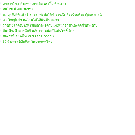
คอหวยฮือฮา! แห่ขอเลขเด็ด พระยิ้ม ที่ พะเยา
คนไทย มี สัมมาคารวะ
ตร.บุกจับได้แล้ว 2 สาวนกต่อล่อให้ตำรวจเปิดห้องขังแล้วพาผู้ต้องหาหนี
สาวใหญ่ผีเข้า ตะโกนไม่ได้กินข้าว15วัน
ร่างทรงแสดงปาฏิหาริย์พลาดใช้ดาบแทงหน้าอกตัวเองตัดขั้วหัวใจดับ
ต้นเฟื่องฟ้าตายนับปี กลับแตกหน่อเป็นต้นโพธิ์เผือก
สองสิ่งนี้ อย่างไหนน่าเชื่อถือ กว่ากัน
10 ร่างทรง ที่ฮิตที่สุดในประเทศไทย