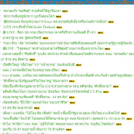
18.นักการเมือง ข้าราชการ องค์กรเอกชน (NGO) ฉาว (คนไม่ดียากที่จ
ทลายแก๊ง "พ่อทิพย์" สวมสิทธ์ให้ลูกจีนเทา
นักการเมืองขู่นักข่าว บุกถึงคอนโดฯ
🔴DSIแถลง จับกุมขบวนการ Forex สส.พรรคส้มมีเอี่ยวหรือเกมส์การเมือง?
LIVE เจาะลึกทั่วไทย Inside Thailand
🔴 LIVE : ช็อก ปธ.กกต.เปิดปากขอเวลาครึ่งปี!หวานเย็นคดี ฮั้ว สว.
มาตราฐาน สส. ผู้ทรงเกียรติ
"กนก-ธีระ" อัด "พรรคส้ม" ออกแถลงการณ์ บังอาจติติงถึงองคมนตรี ปมถกร่วมรัฐบาลสู้ภัยแล้ง
🔴LIVE : "ไชยชนก" ชกข้ามรุ่นฟาด"เสรีพิศุทธ์"เกมการเมืองเขากระโดง
แตกต่างสุดขั้ว "สีหศักดิ์" รุกเลิก MOU44 ทำหน้าที่แทนคนไทยตีปากเขมร ขณะ "พรรคส้ม" จ
.47 ล้าน คน ติดตาม
เปิดศึกใหญ่ “เพื่อไทย” VS “กล้าธรรม” ปมเด้งอธิบดี
แผน 2 พรรคเพื่อไทย ร้องสอย รมต.สุริยะ!
Live ตามต่อ.. แม่ร้อง ทนายดังหลอกเงินครึ่งล้าน อ้างไกล่เกลี่ยคดี-ประกันตัว สุดท้ายลูกติดคุก
"ศักดิ์สยาม"นั่งรัฐมนตรีวันไหน"หนู" พ้นนายกฯ
เปิดเบื้องลึกข้อกฎหมาย ทำไม ป.ป.ช.สวนทางศาล รธน.คดีซุกหุ้น "ศักดิ์สยาม"?
คดีพลิกช็อกโลก! กองปราบรวบ 'อัจฉริยะ' ข้อหากรรโชกทรัพย์ 2.5 ล้าน
สองมาตรฐานเทียบคดี "ศักดิ์สยาม - 44 สส.ส้ม"
เปิดคลิปลับ "บิ๊กโจ๊ก" ตอกฝาโลง "แมวเก้าชีวิต"
44 สส.ส้ม ชะตาขาด!
เดือด ! แฉสนั่น “ไอ้โม่ง คือ เสี่ยดัง” ท่อน้ำเลี้ยงบิ๊กรัฐบาล สุดงง เรือไทย แวะสิงคโปร์
"พระสิ้นคิด" ร้องไห้! ไม่เคยขอให้ใครมาช่วย ถูก จนท.ร้องรุกป่า | ลุยชนข่าว | 10 เม.ย. 69
ทำไม "ซาบีดา" และ รมต. "ภูมิใจไทย" ทยอยลาออก สส.ยกเว้น "อนุทิน-ไชยชนก"
พบเรือ 30 ลำ ขนถ่ายน้ำมันกว่า 70 ล้านลิตร