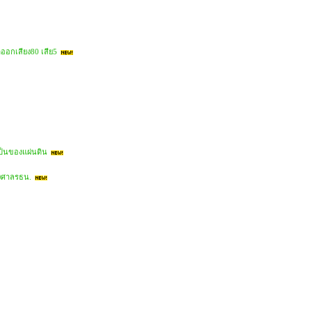
ออกเสียง80 เสีย5
เป็นของแผ่นดิน
ส่งศาลรธน.