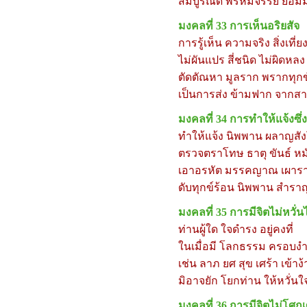
สมบูรณ์ดี พรหมจรรย์ ย่อมม
มงคลที่
33
การเห็นอริยสัจ
การรู้เห็น ความจริง สิ่งเที่ย
ไม่ผันแปร สี่ชนิด ไม่ผิดหลง
ตัดตัณหา มูลราก พรากทุกข
เป็นการส่ง ข้ามฟาก จากส
มงคลที่
34
การทำให้แจ้งซึ
ทำให้แจ้ง นิพพาน ผลาญสัง
ตรวจตราโทษ ธาตุ ขันธ์ หม
เอาอรหัต มรรคญาณ เผา
ดับทุกข์ร้อน นิพพาน สำรา
มงคลที่
35
การมีจิตไม่หวั
ท่านผู้ใด ใจดำรง อยู่คงที่
ในเมื่อมี โลกธรรม ครอบง
เช่น ลาภ ยศ สุข เศร้า เข้าง้
มิอาจยัก โยกท่าน ให้หวั่นใ
มงคลที่
36
การมีจิตไม่โศกเ