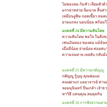
ไม่พองลม ก้มหัว เจียมตัวด้
มรรยาทสวย นิ่มนวล สิ้นส่
เหมือนงูพิษ ถอดเขี้ยว หมดเ
ยามแถลง นอบน้อม พร้อม
มงคลที่
24
มีความสันโดษ
ความสันโดษ พอใจ ในสิ่งข
เช่นเงินทอง ของตน แม้ล้น
เมื่อมีน้อย จ่ายน้อย ค่อยสบ
ความจนหาย เลยลับ กลับมั่ง
มงคลที่
25
มีความกตัญญู
กตัญญู รู้บุญ คุณพ่อแม่
คนเฒ่าแก่ แลอาจารย์ ท่าน
จอมมุนินทร์ ปิ่นเกล้า เจ้าธา
หาวิธี แทนคุณ สมดุลกัน
มงคลที่
26
การฟังธรรมตา