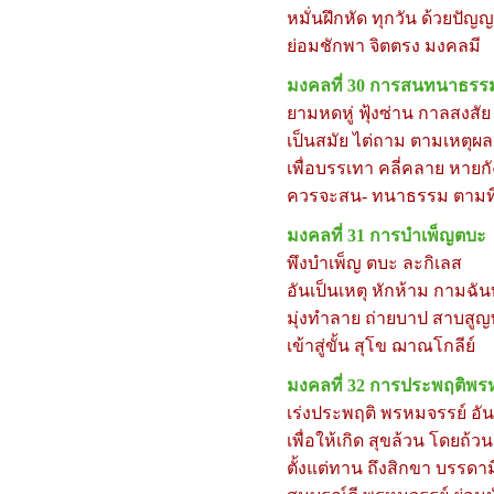
หมั่นฝึกหัด ทุกวัน ด้วยปัญ
ย่อมชักพา จิตตรง มงคลมี
มงคลที่
30
การสนทนาธรร
ยามหดหู่ ฟุ้งซ่าน กาลสงสัย
เป็นสมัย ไต่ถาม ตามเหตุผล
เพื่อบรรเทา คลี่คลาย หายก
ควรจะสน- ทนาธรรม ตามที
มงคลที่
31
การบำเพ็ญตบะ
พึงบำเพ็ญ ตบะ ละกิเลส
อันเป็นเหตุ หักห้าม กามฉัน
มุ่งทำลาย ถ่ายบาป สาบสูญพ
เข้าสู่ขั้น สุโข ฌาณโกลีย์
มงคลที่
32
การประพฤติพรห
เร่งประพฤติ พรหมจรรย์ อัน
เพื่อให้เกิด สุขล้วน โดยถ้วนถ
ตั้งแต่ทาน ถึงสิกขา บรรดาม