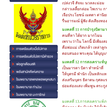
เปล่งวจี สัจจะ นวลละม่อม
กล่าวเลลี้ยกล่อม ไพเราะ
เจือประโยชน์ เมตตา ค่านิ
รื่นอารมณ์ ผู้ฟัง ดังเสียงทอ
มงคลที่
11 การบำรุงบิดาม
คนที่หา ได้ยาก มากไฉน
เพราะว่าใน โลกนี้ มีเพียงส
คือพ่อแม่ เกิดเกล้า เหล่าลูก
ตอบสนอง พระคุณ ได้บุญแ
มงคลที่
12 การสงเคราะห์บ
เป็นมารดา บิดา ทำหน้าที่
ให้บุตรมี พำนัก เป็นหลักแห
ส่งเสริมบุตร ธิดาตน กุศลแ
ย่อมส่องแสง เพิ่มพูน ตระก
มงคลที่
13.การสงเคราะห์