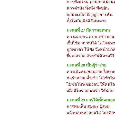
การฟังธรรม ตามกาล ผ่านม
ควรคำนึง นิ่งนั่ง ฟังขยัน
ย่อมจะเกิด ปัญญา สารพัน
ตั้งใจมั่น ฟังดี นี่สมควร
มงคลที่
27
มีความอดทน
ความอดทน ตรากตรำ ยาม
เจ็บไข้มาก ทนได้ ไม่โหยห
ถูกเขาด่า ให้ฟัง นั่งหน้านว
ยิ้มเสสรวล ด้วยขันติ งามวิ
มงคลที่
28
เป็นผู้ว่าง่าย
ควรเป็นคน สอนง่าย ไม่ตาย
ก่อรำคาญ ค่ำเช้า ไม่เข้าไ
ไม่ซัดโทษ ของตน ให้คนใด
เมื่อมีใคร สอนพร่ำ ให้นำม
มงคลที่
29
การได้เห็นสมณ
การพบเห็น สมณะ ผู้สงบ
แล้วนอบนบ ถามไถ่ ไตรสิก