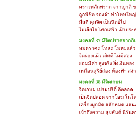
คราวพลักพราก จากญาติ ขา
ถูกพิชิต จองจำ ทำโทษใหญ
มีสติ คุมจิต เป็นนิตย์ไป
ไม่เสียใจ โศกเศร้า เฝ้าปร
มงคลที่
37
มีจิตปราศจากกิ
หมดราคะ โทสะ โมหะแล้ว
จิตผ่องแผ้ว เลิศดี ไม่มีสอง
ย่อมมีค่า สูงจริง ยิ่งเงินทอง
เหมือนสูริย์ส่อง ท้องฟ้า สง
มงคลที่
38
มี
จิตเกษม
จิตเกษม เปรมปรีดิ์ ดีตลอด
เป็นจิตปลอด จากโอฆ ในโ
เครื่องผูกมัด สลัดหมด แส
เข้าถึงความ สุขสันต์ นิรันด