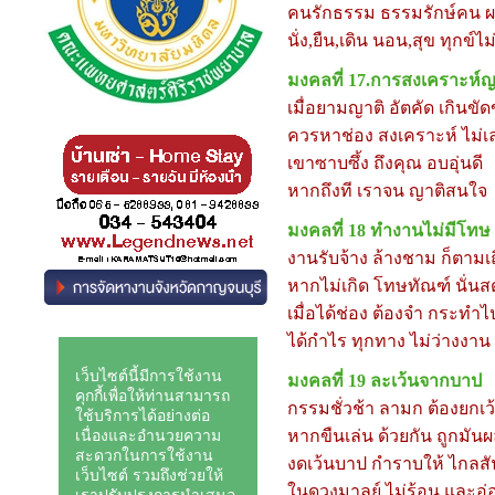
คนรักธรรม ธรรมรักษ์คน ผ
นั่ง,ยืน,เดิน นอน,สุข ทุกข์ไม่
มงคลที่
17
.การสงเคราะห์ญ
เมื่อยามญาติ อัตคัด เกินขัด
ควรหาช่อง สงเคราะห์ ไม่เ
เขาซาบซึ้ง ถึงคุณ อบอุ่นดี
หากถึงที เราจน ญาติสนใจ
มงคลที่
18
ทำงานไม่มีโทษ
งานรับจ้าง ล้างชาม ก็ตามเ
หากไม่เกิด โทษทัณฑ์ นั่น
เมื่อได้ช่อง ต้องจำ กระทำไ
ได้กำไร ทุกทาง ไม่ว่างงาน
มงคลที่
19
ละเว้นจากบาป
กรรมชั่วช้า ลามก ต้องยกเว
หากขืนเล่น ด้วยกัน ถูกมั
งดเว้นบาป กำราบให้ ไกลส
ในดวงมาลย์ ไม่ร้อน และอ่