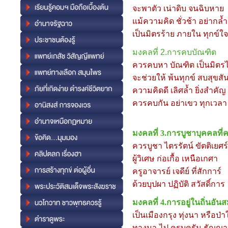
จะพาตัว เน่าดิบ จนฉิบหาย
แม้ความคิด ชั่วช้า อย่ากล้
เป็นมิตรร้าย ภายใน ทุกข์ใ
มงคลที่
2.การคบบัณฑิต
ควรคบหา บัณฑิต เป็นมิตรไ
จะช่วยให้ พ้นทุกข์ สบสุขสัน
ความคิดดี เลิศล้ำ ยิ่งสำคัญ
ควรคบกัน อย่าเขว ทุกเวลา
มงคลที่
3.การบูชาบุคคลที่
ควรบูชา ไตรรัตน์ ขัตติเยศร์
ผู้วิเศษ ก่อเกื้อ เหนือเกศา
ครูอาจารย์ เจดีย์ ที่สักการ์
ด้วยบุปผา ปฏิบัติ สวัสดิ์การ
มงคลที่
4.การอยู่ในถิ่นอั
เป็นเมืองกรุง ทุ่งนา หรือป่
ทางมา-ไป ครบครัน ธัญญ