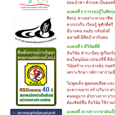
ย่อมนำพา ตัวรอด เป็นยอดด
มงคลที่
8 การรอบรู้ในศิลป
ศิลปะ ต่างอย่าง ทางอาชีพ
ควรเร่งรีบ เรียนรู้ ชูศักดิ์ศรี
มีบางคน จนอับ กลับมั่งมี
ฉลาดดี มีศิลป์ หากินพอ
มงคลที่
9 มีวินัยที่ดี
อันวินัย นำระเบียบ สู่เรียบร
คนใหญ่น้อย เปรมปรีดิ์ ดีน
วินัยสร้าง กระจ่างข้อ ก่อศ
เพราะรักษา กติกา พาร่วมม
ไม่พูดเท็จ พูดสอดเสียด แล
ละความยาก สร้างวิบาก ฝา
คนหมู่มาก มักถางถาก ปาก
ต้องสัตย์ซื่อ ถือวินัย ใช้ร่วม
มงคลที่
10 กล่าววาจาอันเป็