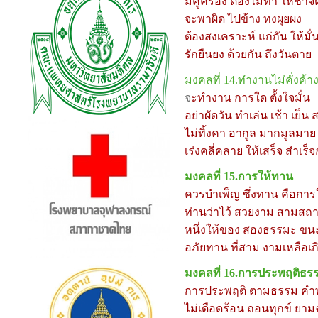
มีคู่ครอง ต้องไม่ทำ ให้ช้ำจิ
จะพาผิด ไปข้าง ทงผุยผง
ต้องสงเคราะห์ แก่กัน ให้มั
รักยืนยง ด้วยกัน ถึงวันตาย
มงคลที่
14
.ทำงานไม่คั่งค้า
จ
ะทำงาน การใด ตั้งใจมั่น
อย่าผัดวัน ทำเล่น เช้า เย็น 
ไม่ทิ้งคา อากูล มากมูลมาย
เร่งคลี่คลาย ให้เสร็จ สำเร็
มงคลที่
15
.การให้ทาน
ควรบำเพ็ญ ซึ่งทาน คือการ
ท่านว่าไว้ สวยงาม สามสถ
หนึ่งให้ของ สองธรรมะ ข
อภัยทาน ที่สาม งามเหลือเก
มงคลที่
16
.การประพฤติธร
การประพฤติ ตามธรรม ค
ไม่เดือดร้อน ถอนทุกข์ ยาม