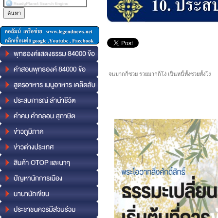
จนมากก็ซวย รวยมากก็โง่ เป็นหนี้ทั้งซวยทั้งโง่